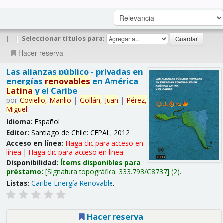
|
|
Seleccionar títulos para:
Hacer reserva
Las alianzas público - privadas en
energías
renovables
en América
Latina
y el Caribe
por
Coviello,
Manlio
|
Gollán,
Juan
|
Pérez,
Miguel
.
Idioma:
Español
Editor:
Santiago de Chile: CEPAL, 2012
Acceso en línea:
Haga clic para acceso en
línea
|
Haga clic para acceso en línea
Disponibilidad:
Ítems disponibles para
préstamo:
Signatura topográfica:
333.793/C8737
(2).
Listas:
Caribe-Energía Renovable
.
Hacer reserva