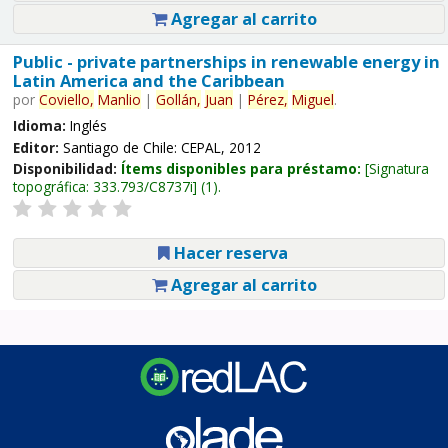
Agregar al carrito
Public - private partnerships in renewable energy in
Latin America and the Caribbean
por
Coviello,
Manlio
|
Gollán,
Juan
|
Pérez,
Miguel
.
Idioma:
Inglés
Editor:
Santiago de Chile: CEPAL, 2012
Disponibilidad:
Ítems disponibles para préstamo:
Signatura
topográfica:
333.793/C8737i
(1).
Hacer reserva
Agregar al carrito