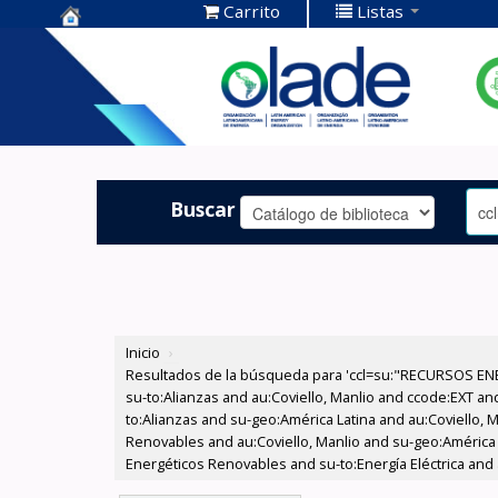
Carrito
Listas
Centro de
Documentación
OLADE -
Buscar
Inicio
›
Resultados de la búsqueda para 'ccl=su:"RECURSOS ENE
su-to:Alianzas and au:Coviello, Manlio and ccode:EXT an
to:Alianzas and su-geo:América Latina and au:Coviello, 
Renovables and au:Coviello, Manlio and su-geo:América 
Energéticos Renovables and su-to:Energía Eléctrica and a