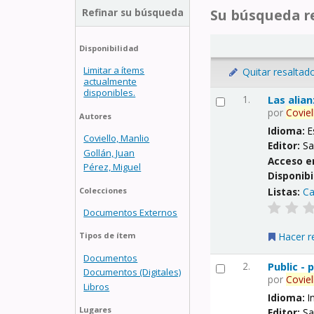
Refinar su búsqueda
Su búsqueda re
Disponibilidad
Limitar a ítems
Quitar resaltad
actualmente
disponibles.
1.
Las alia
por
Coviel
Autores
Idioma:
E
Coviello, Manlio
Editor:
Sa
Gollán, Juan
Acceso e
Pérez, Miguel
Disponibi
Listas:
Ca
Colecciones
Documentos Externos
Hacer r
Tipos de ítem
Documentos
2.
Public -
Documentos (Digitales)
por
Coviel
Libros
Idioma:
I
Lugares
Editor:
Sa