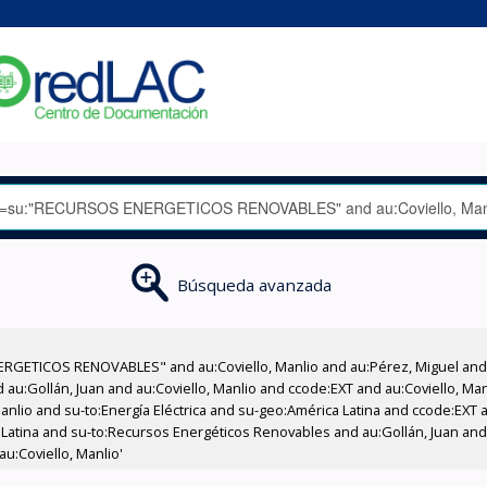
Búsqueda avanzada
RGETICOS RENOVABLES" and au:Coviello, Manlio and au:Pérez, Miguel and a
d au:Gollán, Juan and au:Coviello, Manlio and ccode:EXT and au:Coviello, M
Manlio and su-to:Energía Eléctrica and su-geo:América Latina and ccode:EXT 
Latina and su-to:Recursos Energéticos Renovables and au:Gollán, Juan and
u:Coviello, Manlio'