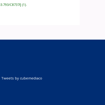
33.793/C8737i
(1).
Tweets by cubemediaco