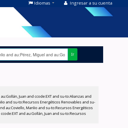
Idiomas
Ingresar a su cuenta
Ir
u:Gollán, Juan and ccode:EXT and su-to:Alianzas and
anlio and su-to:Recursos Energéticos Renovables and su-
and au:Coviello, Manlio and su-to:Recursos Energéticos
 ccode:EXT and au:Gollán, Juan and su-to:Recursos