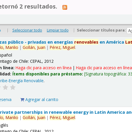
tornó 2 resultados.
|
Seleccionar todo
Limpiar todo
|
Seleccionar títulos para:
o
nzas público - privadas en energías
renovables
en América
La
lo,
Manlio
|
Gollán,
Juan
|
Pérez,
Miguel
.
spañol
ntiago de Chile: CEPAL, 2012
n línea:
Haga clic para acceso en línea
|
Haga clic para acceso en líne
lidad:
Ítems disponibles para préstamo:
Signatura topográfica:
3
ribe-Energía Renovable
.
eserva
Agregar al carrito
 private partnerships in renewable energy in Latin America a
lo,
Manlio
|
Gollán,
Juan
|
Pérez,
Miguel
.
nglés
ntiago de Chile: CEPAL, 2012