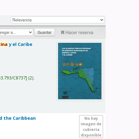
Hacer reserva
tina
y el Caribe
a
33.793/C8737
(2).
nd the Caribbean
No hay
imagen de
cubierta
disponible