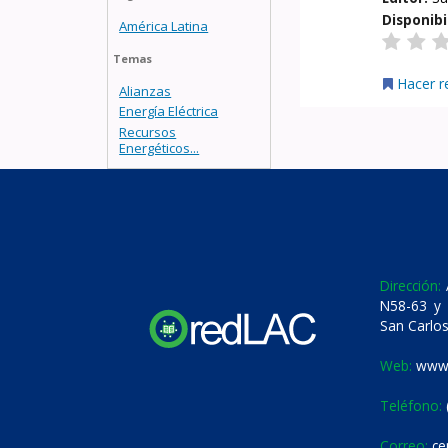
Disponibi
América Latina
Temas
Hacer r
Alianzas
Energía Eléctrica
Recursos
Energéticos...
Dirección:
A
N58-63 y 
San Carlos
Web:
www.
Teléfono:
Correo:
ce