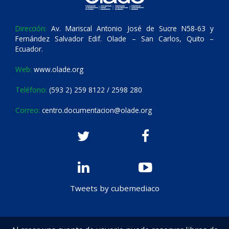
Dirección:
Av. Mariscal Antonio José de Sucre N58-63 y
Fernández Salvador Edif. Olade – San Carlos, Quito –
Ecuador.
Web:
www.olade.org
Teléfono:
(593 2) 259 8122 / 2598 280
Correo:
centro.documentacion@olade.org
Tweets by cubemediaco