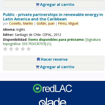
Agregar al carrito
Public - private partnerships in renewable energy in
Latin America and the Caribbean
por
Coviello,
Manlio
|
Gollán,
Juan
|
Pérez,
Miguel
.
Idioma:
Inglés
Editor:
Santiago de Chile: CEPAL, 2012
Disponibilidad:
Ítems disponibles para préstamo:
Signatura
topográfica:
333.793/C8737i
(1).
Hacer reserva
Agregar al carrito