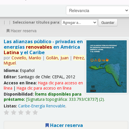
|
|
Seleccionar títulos para:
Hacer reserva
Las alianzas público - privadas en
energías
renovables
en América
Latina
y el Caribe
por
Coviello,
Manlio
|
Gollán,
Juan
|
Pérez,
Miguel
.
Idioma:
Español
Editor:
Santiago de Chile: CEPAL, 2012
Acceso en línea:
Haga clic para acceso en
línea
|
Haga clic para acceso en línea
Disponibilidad:
Ítems disponibles para
préstamo:
Signatura topográfica:
333.793/C8737
(2).
Listas:
Caribe-Energía Renovable
.
Hacer reserva