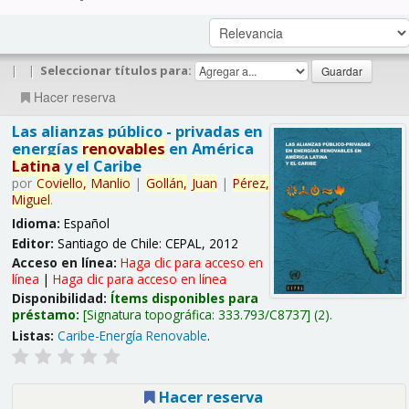
|
|
Seleccionar títulos para:
Hacer reserva
Las alianzas público - privadas en
energías
renovables
en América
Latina
y el Caribe
por
Coviello,
Manlio
|
Gollán,
Juan
|
Pérez,
Miguel
.
Idioma:
Español
Editor:
Santiago de Chile: CEPAL, 2012
Acceso en línea:
Haga clic para acceso en
línea
|
Haga clic para acceso en línea
Disponibilidad:
Ítems disponibles para
préstamo:
Signatura topográfica:
333.793/C8737
(2).
Listas:
Caribe-Energía Renovable
.
Hacer reserva