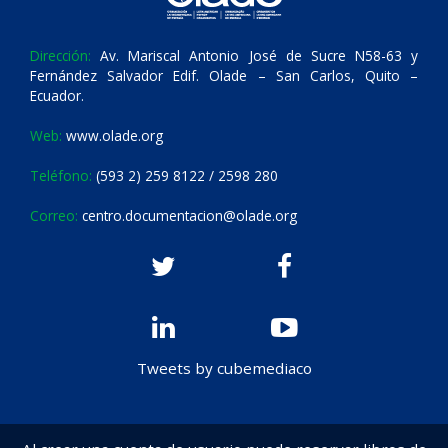
Dirección:
Av. Mariscal Antonio José de Sucre N58-63 y
Fernández Salvador Edif. Olade – San Carlos, Quito –
Ecuador.
Web:
www.olade.org
Teléfono:
(593 2) 259 8122 / 2598 280
Correo:
centro.documentacion@olade.org
Tweets by cubemediaco