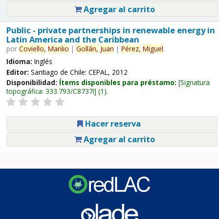
Agregar al carrito
Public - private partnerships in renewable energy in
Latin America and the Caribbean
por
Coviello,
Manlio
|
Gollán,
Juan
|
Pérez,
Miguel
.
Idioma:
Inglés
Editor:
Santiago de Chile: CEPAL, 2012
Disponibilidad:
Ítems disponibles para préstamo:
Signatura
topográfica:
333.793/C8737i
(1).
Hacer reserva
Agregar al carrito