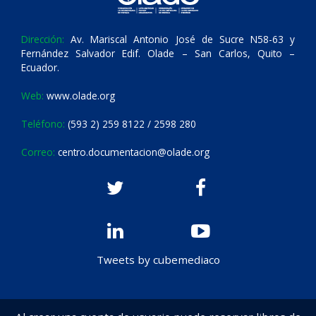
Dirección:
Av. Mariscal Antonio José de Sucre N58-63 y
Fernández Salvador Edif. Olade – San Carlos, Quito –
Ecuador.
Web:
www.olade.org
Teléfono:
(593 2) 259 8122 / 2598 280
Correo:
centro.documentacion@olade.org
Tweets by cubemediaco