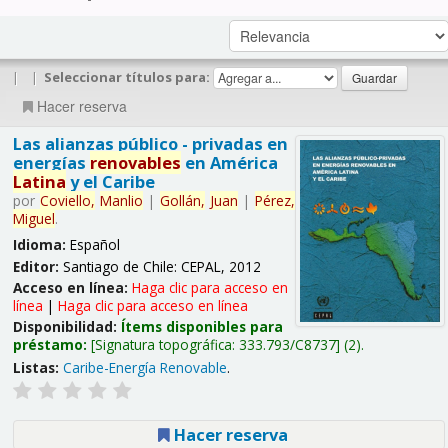
|
|
Seleccionar títulos para:
Hacer reserva
Las alianzas público - privadas en
energías
renovables
en América
Latina
y el Caribe
por
Coviello,
Manlio
|
Gollán,
Juan
|
Pérez,
Miguel
.
Idioma:
Español
Editor:
Santiago de Chile: CEPAL, 2012
Acceso en línea:
Haga clic para acceso en
línea
|
Haga clic para acceso en línea
Disponibilidad:
Ítems disponibles para
préstamo:
Signatura topográfica:
333.793/C8737
(2).
Listas:
Caribe-Energía Renovable
.
Hacer reserva