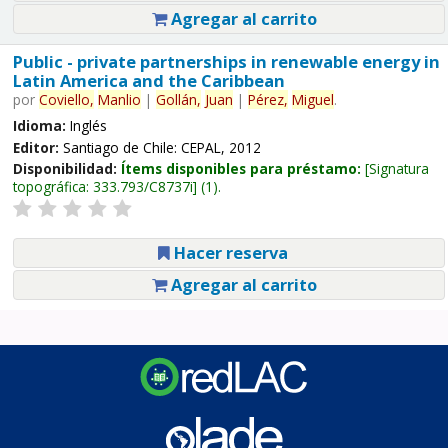
Agregar al carrito
Public - private partnerships in renewable energy in
Latin America and the Caribbean
por
Coviello,
Manlio
|
Gollán,
Juan
|
Pérez,
Miguel
.
Idioma:
Inglés
Editor:
Santiago de Chile: CEPAL, 2012
Disponibilidad:
Ítems disponibles para préstamo:
Signatura
topográfica:
333.793/C8737i
(1).
Hacer reserva
Agregar al carrito