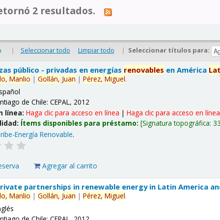
tornó 2 resultados.
|
Seleccionar todo
Limpiar todo
|
Seleccionar títulos para:
o
nzas público - privadas en energías
renovables
en América
La
lo,
Manlio
|
Gollán,
Juan
|
Pérez,
Miguel
.
spañol
ntiago de Chile: CEPAL, 2012
n línea:
Haga clic para acceso en línea
|
Haga clic para acceso en líne
lidad:
Ítems disponibles para préstamo:
Signatura topográfica:
3
ribe-Energía Renovable
.
eserva
Agregar al carrito
 private partnerships in renewable energy in Latin America a
lo,
Manlio
|
Gollán,
Juan
|
Pérez,
Miguel
.
nglés
ntiago de Chile: CEPAL, 2012