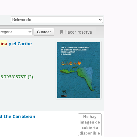
Hacer reserva
tina
y el Caribe
a
33.793/C8737
(2).
nd the Caribbean
No hay
imagen de
cubierta
disponible