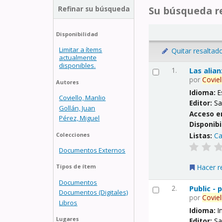
Refinar su búsqueda
Su búsqueda re
Disponibilidad
Limitar a ítems
Quitar resaltad
actualmente
disponibles.
1.
Las alia
por
Coviel
Autores
Idioma:
E
Coviello, Manlio
Editor:
Sa
Gollán, Juan
Acceso e
Pérez, Miguel
Disponibi
Listas:
Ca
Colecciones
Documentos Externos
Hacer r
Tipos de ítem
Documentos
2.
Public -
Documentos (Digitales)
por
Coviel
Libros
Idioma:
I
Lugares
Editor:
Sa