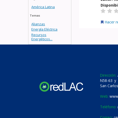
Disponibi
América Latina
Temas
Hacer r
Alianzas
Energía Eléctrica
Recursos
Energéticos...
Dirección:
A
N58-63 y 
San Carlos
Web:
www.
Teléfono:
Correo:
ce