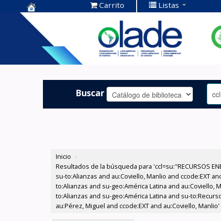
Carrito
Listas
Centro de
Documentación
OLADE -
Buscar
Inicio
›
Resultados de la búsqueda para 'ccl=su:"RECURSOS ENE
su-to:Alianzas and au:Coviello, Manlio and ccode:EXT an
to:Alianzas and su-geo:América Latina and au:Coviello, M
to:Alianzas and su-geo:América Latina and su-to:Recurs
au:Pérez, Miguel and ccode:EXT and au:Coviello, Manlio'