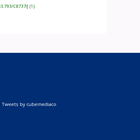
33.793/C8737i
(1).
Tweets by cubemediaco