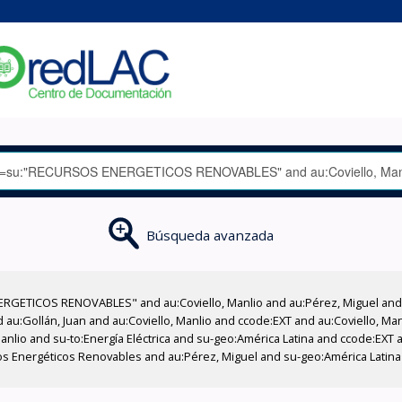
Búsqueda avanzada
RGETICOS RENOVABLES" and au:Coviello, Manlio and au:Pérez, Miguel and a
d au:Gollán, Juan and au:Coviello, Manlio and ccode:EXT and au:Coviello, M
anlio and su-to:Energía Eléctrica and su-geo:América Latina and ccode:EXT a
os Energéticos Renovables and au:Pérez, Miguel and su-geo:América Latina