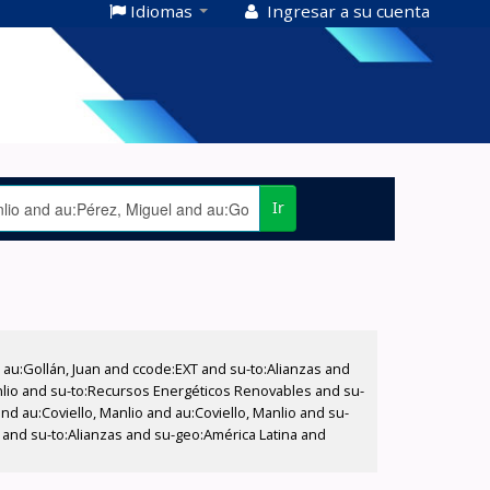
Idiomas
Ingresar a su cuenta
Ir
u:Gollán, Juan and ccode:EXT and su-to:Alianzas and
anlio and su-to:Recursos Energéticos Renovables and su-
nd au:Coviello, Manlio and au:Coviello, Manlio and su-
 and su-to:Alianzas and su-geo:América Latina and