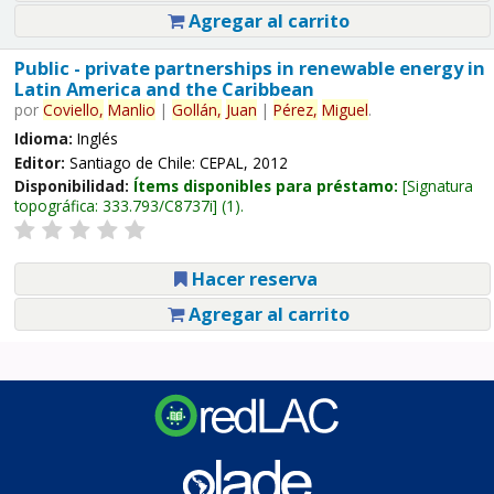
Agregar al carrito
Public - private partnerships in renewable energy in
Latin America and the Caribbean
por
Coviello,
Manlio
|
Gollán,
Juan
|
Pérez,
Miguel
.
Idioma:
Inglés
Editor:
Santiago de Chile: CEPAL, 2012
Disponibilidad:
Ítems disponibles para préstamo:
Signatura
topográfica:
333.793/C8737i
(1).
Hacer reserva
Agregar al carrito