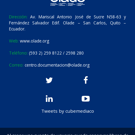
Dirección:
Av. Mariscal Antonio José de Sucre N58-63 y
Fernández Salvador Edif. Olade – San Carlos, Quito –
Ecuador.
Web:
www.olade.org
Teléfono:
(593 2) 259 8122 / 2598 280
Correo:
centro.documentacion@olade.org
Tweets by cubemediaco