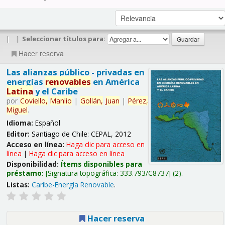
|
|
Seleccionar títulos para:
Hacer reserva
Las alianzas público - privadas en
energías
renovables
en América
Latina
y el Caribe
por
Coviello,
Manlio
|
Gollán,
Juan
|
Pérez,
Miguel
.
Idioma:
Español
Editor:
Santiago de Chile: CEPAL, 2012
Acceso en línea:
Haga clic para acceso en
línea
|
Haga clic para acceso en línea
Disponibilidad:
Ítems disponibles para
préstamo:
Signatura topográfica:
333.793/C8737
(2).
Listas:
Caribe-Energía Renovable
.
Hacer reserva