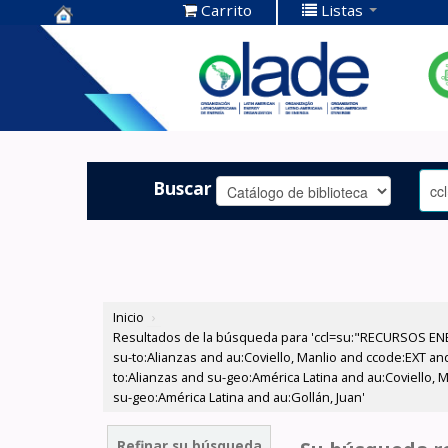
Carrito
Listas
Centro de
Documentación
OLADE -
Buscar
Inicio
›
Resultados de la búsqueda para 'ccl=su:"RECURSOS ENE
su-to:Alianzas and au:Coviello, Manlio and ccode:EXT an
to:Alianzas and su-geo:América Latina and au:Coviello, 
su-geo:América Latina and au:Gollán, Juan'
Refinar su búsqueda