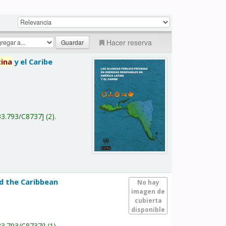
Hacer reserva
tina
y el Caribe
a
33.793/C8737
(2).
nd the Caribbean
No hay
imagen de
cubierta
disponible
33.793/C8737i
(1).