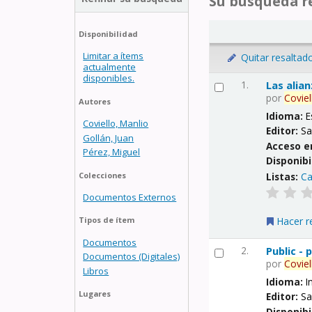
Su búsqueda re
Disponibilidad
Limitar a ítems
Quitar resaltad
actualmente
disponibles.
1.
Las alia
por
Coviel
Autores
Idioma:
E
Coviello, Manlio
Editor:
Sa
Gollán, Juan
Acceso e
Pérez, Miguel
Disponibi
Listas:
Ca
Colecciones
Documentos Externos
Hacer r
Tipos de ítem
Documentos
2.
Public -
Documentos (Digitales)
por
Coviel
Libros
Idioma:
I
Lugares
Editor:
Sa
Disponibi