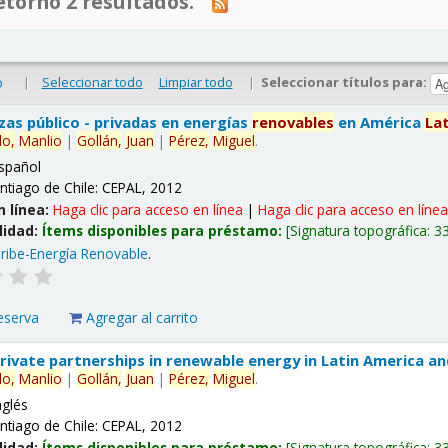
tornó 2 resultados.
|
Seleccionar todo
Limpiar todo
|
Seleccionar títulos para:
o
nzas público - privadas en energías
renovables
en América
La
lo,
Manlio
|
Gollán,
Juan
|
Pérez,
Miguel
.
spañol
ntiago de Chile: CEPAL, 2012
n línea:
Haga clic para acceso en línea
|
Haga clic para acceso en líne
lidad:
Ítems disponibles para préstamo:
Signatura topográfica:
3
ribe-Energía Renovable
.
eserva
Agregar al carrito
 private partnerships in renewable energy in Latin America a
lo,
Manlio
|
Gollán,
Juan
|
Pérez,
Miguel
.
nglés
ntiago de Chile: CEPAL, 2012
lidad:
Ítems disponibles para préstamo:
Signatura topográfica:
3