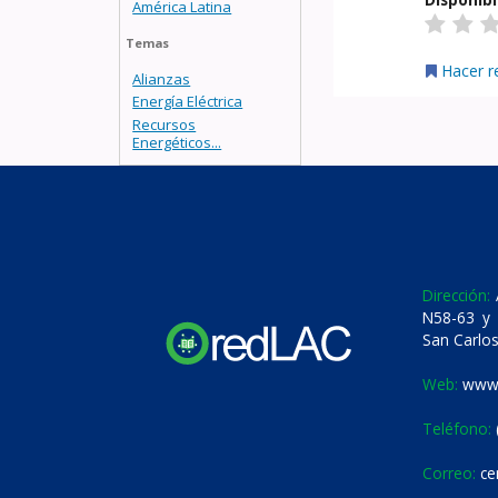
América Latina
Temas
Hacer r
Alianzas
Energía Eléctrica
Recursos
Energéticos...
Dirección:
A
N58-63 y 
San Carlos
Web:
www.
Teléfono:
Correo:
ce