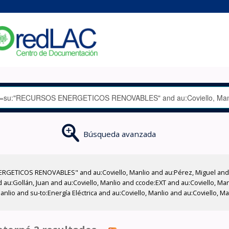
Búsqueda avanzada
RGETICOS RENOVABLES" and au:Coviello, Manlio and au:Pérez, Miguel and a
d au:Gollán, Juan and au:Coviello, Manlio and ccode:EXT and au:Coviello, M
Manlio and su-to:Energía Eléctrica and au:Coviello, Manlio and au:Coviello,