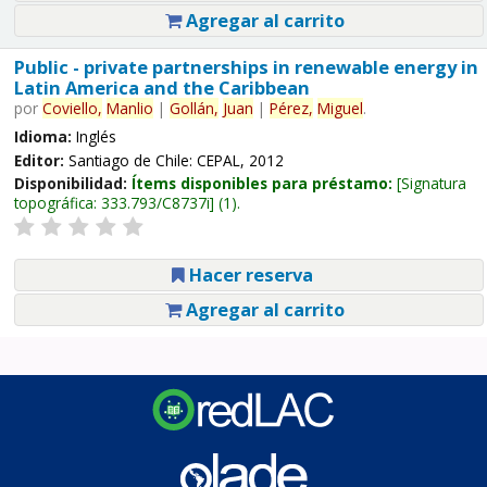
Agregar al carrito
Public - private partnerships in renewable energy in
Latin America and the Caribbean
por
Coviello,
Manlio
|
Gollán,
Juan
|
Pérez,
Miguel
.
Idioma:
Inglés
Editor:
Santiago de Chile: CEPAL, 2012
Disponibilidad:
Ítems disponibles para préstamo:
Signatura
topográfica:
333.793/C8737i
(1).
Hacer reserva
Agregar al carrito