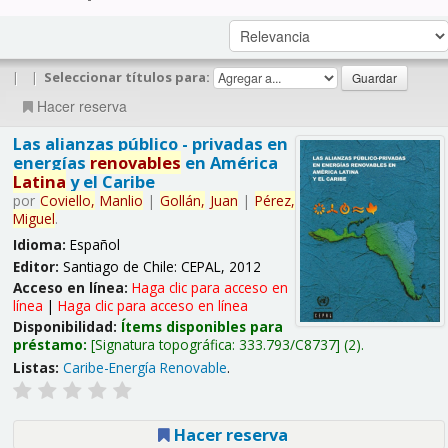
|
|
Seleccionar títulos para:
Hacer reserva
Las alianzas público - privadas en
energías
renovables
en América
Latina
y el Caribe
por
Coviello,
Manlio
|
Gollán,
Juan
|
Pérez,
Miguel
.
Idioma:
Español
Editor:
Santiago de Chile: CEPAL, 2012
Acceso en línea:
Haga clic para acceso en
línea
|
Haga clic para acceso en línea
Disponibilidad:
Ítems disponibles para
préstamo:
Signatura topográfica:
333.793/C8737
(2).
Listas:
Caribe-Energía Renovable
.
Hacer reserva