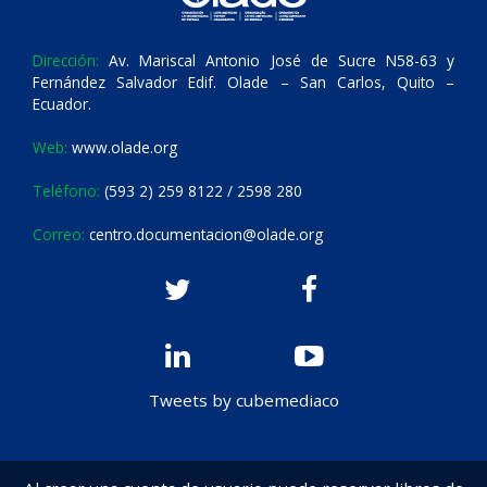
Dirección:
Av. Mariscal Antonio José de Sucre N58-63 y
Fernández Salvador Edif. Olade – San Carlos, Quito –
Ecuador.
Web:
www.olade.org
Teléfono:
(593 2) 259 8122 / 2598 280
Correo:
centro.documentacion@olade.org
Tweets by cubemediaco