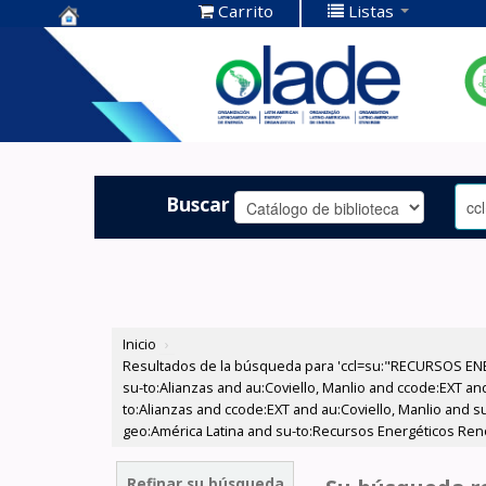
Carrito
Listas
Centro de
Documentación
OLADE -
Buscar
Inicio
›
Resultados de la búsqueda para 'ccl=su:"RECURSOS ENE
su-to:Alianzas and au:Coviello, Manlio and ccode:EXT an
to:Alianzas and ccode:EXT and au:Coviello, Manlio and 
geo:América Latina and su-to:Recursos Energéticos Reno
Refinar su búsqueda