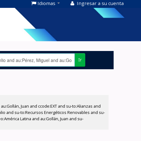
Idiomas
Ingresar a su cuenta
Ir
u:Gollán, Juan and ccode:EXT and su-to:Alianzas and
anlio and su-to:Recursos Energéticos Renovables and su-
o:América Latina and au:Gollán, Juan and su-