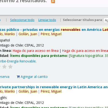
tornó 2 resultados.
|
Seleccionar todo
Limpiar todo
|
Seleccionar títulos para:
o
nzas público - privadas en energías
renovables
en América
La
lo,
Manlio
|
Gollán,
Juan
|
Pérez,
Miguel
.
spañol
ntiago de Chile: CEPAL, 2012
n línea:
Haga clic para acceso en línea
|
Haga clic para acceso en líne
lidad:
Ítems disponibles para préstamo:
Signatura topográfica:
3
ribe-Energía Renovable
.
eserva
Agregar al carrito
 private partnerships in renewable energy in Latin America a
lo,
Manlio
|
Gollán,
Juan
|
Pérez,
Miguel
.
nglés
ntiago de Chile: CEPAL, 2012
lidad:
Ítems disponibles para préstamo:
Signatura topográfica:
3