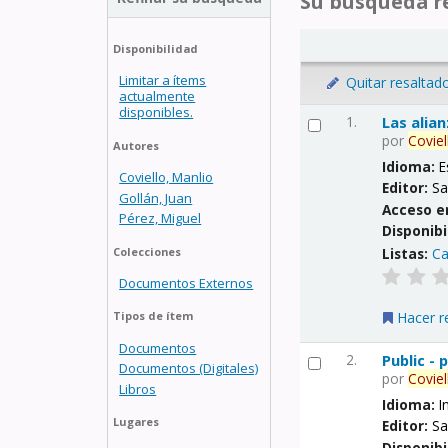
Su búsqueda re
Disponibilidad
Limitar a ítems
Quitar resaltad
actualmente
disponibles.
1.
Las alia
por
Coviel
Autores
Idioma:
E
Coviello, Manlio
Editor:
Sa
Gollán, Juan
Acceso e
Pérez, Miguel
Disponibi
Listas:
Ca
Colecciones
Documentos Externos
Hacer r
Tipos de ítem
Documentos
2.
Public -
Documentos (Digitales)
por
Coviel
Libros
Idioma:
I
Lugares
Editor:
Sa
Disponibi