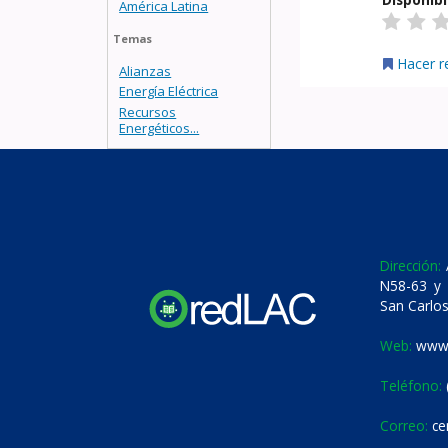
América Latina
Temas
Hacer r
Alianzas
Energía Eléctrica
Recursos
Energéticos...
Dirección:
A
N58-63 y 
San Carlos
Web:
www.
Teléfono:
Correo:
ce