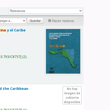
Hacer reserva
tina
y el Caribe
a
33.793/C8737
(2).
nd the Caribbean
No hay
imagen de
cubierta
disponible
33.793/C8737i
(1).