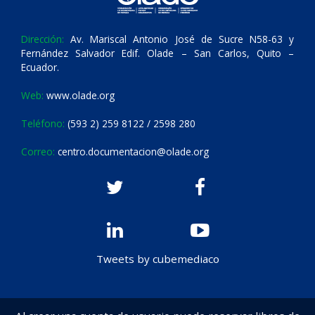
Dirección:
Av. Mariscal Antonio José de Sucre N58-63 y
Fernández Salvador Edif. Olade – San Carlos, Quito –
Ecuador.
Web:
www.olade.org
Teléfono:
(593 2) 259 8122 / 2598 280
Correo:
centro.documentacion@olade.org
Tweets by cubemediaco