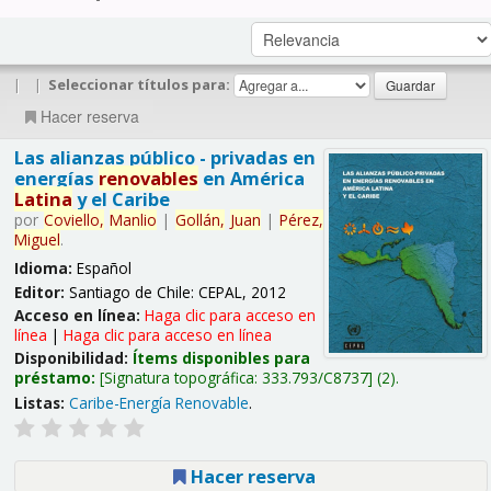
|
|
Seleccionar títulos para:
Hacer reserva
Las alianzas público - privadas en
energías
renovables
en América
Latina
y el Caribe
por
Coviello,
Manlio
|
Gollán,
Juan
|
Pérez,
Miguel
.
Idioma:
Español
Editor:
Santiago de Chile: CEPAL, 2012
Acceso en línea:
Haga clic para acceso en
línea
|
Haga clic para acceso en línea
Disponibilidad:
Ítems disponibles para
préstamo:
Signatura topográfica:
333.793/C8737
(2).
Listas:
Caribe-Energía Renovable
.
Hacer reserva