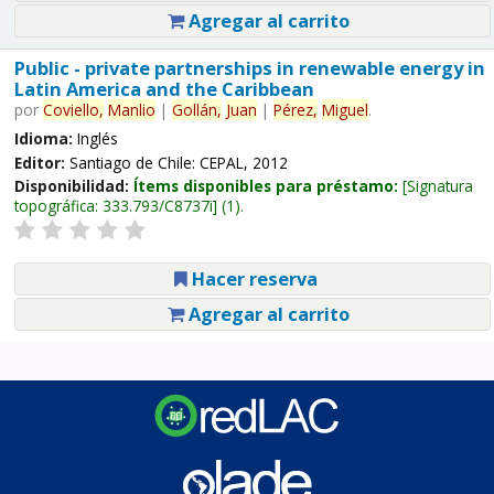
Agregar al carrito
Public - private partnerships in renewable energy in
Latin America and the Caribbean
por
Coviello,
Manlio
|
Gollán,
Juan
|
Pérez,
Miguel
.
Idioma:
Inglés
Editor:
Santiago de Chile: CEPAL, 2012
Disponibilidad:
Ítems disponibles para préstamo:
Signatura
topográfica:
333.793/C8737i
(1).
Hacer reserva
Agregar al carrito