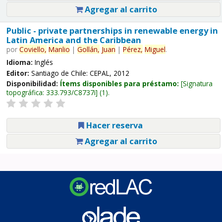
Agregar al carrito
Public - private partnerships in renewable energy in
Latin America and the Caribbean
por
Coviello,
Manlio
|
Gollán,
Juan
|
Pérez,
Miguel
.
Idioma:
Inglés
Editor:
Santiago de Chile: CEPAL, 2012
Disponibilidad:
Ítems disponibles para préstamo:
Signatura
topográfica:
333.793/C8737i
(1).
Hacer reserva
Agregar al carrito