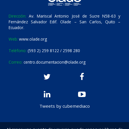
Dirección:
Av. Mariscal Antonio José de Sucre N58-63 y
Fernández Salvador Edif. Olade – San Carlos, Quito –
Ecuador.
Web:
www.olade.org
Teléfono:
(593 2) 259 8122 / 2598 280
Correo:
centro.documentacion@olade.org
Tweets by cubemediaco