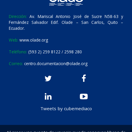
Dirección:
Av. Mariscal Antonio José de Sucre N58-63 y
Fernández Salvador Edif. Olade – San Carlos, Quito –
Ecuador.
Web:
www.olade.org
Teléfono:
(593 2) 259 8122 / 2598 280
Correo:
centro.documentacion@olade.org
Tweets by cubemediaco