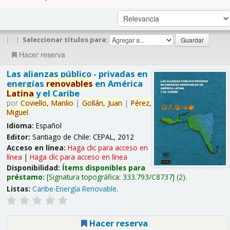
|
|
Seleccionar títulos para:
Hacer reserva
Las alianzas público - privadas en
energías
renovables
en América
Latina
y el Caribe
por
Coviello,
Manlio
|
Gollán,
Juan
|
Pérez,
Miguel
.
Idioma:
Español
Editor:
Santiago de Chile: CEPAL, 2012
Acceso en línea:
Haga clic para acceso en
línea
|
Haga clic para acceso en línea
Disponibilidad:
Ítems disponibles para
préstamo:
Signatura topográfica:
333.793/C8737
(2).
Listas:
Caribe-Energía Renovable
.
Hacer reserva