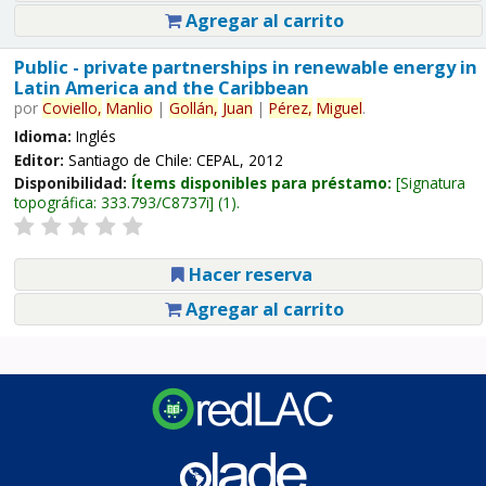
Agregar al carrito
Public - private partnerships in renewable energy in
Latin America and the Caribbean
por
Coviello,
Manlio
|
Gollán,
Juan
|
Pérez,
Miguel
.
Idioma:
Inglés
Editor:
Santiago de Chile: CEPAL, 2012
Disponibilidad:
Ítems disponibles para préstamo:
Signatura
topográfica:
333.793/C8737i
(1).
Hacer reserva
Agregar al carrito