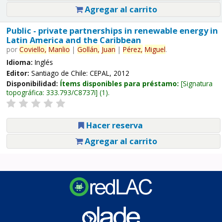
Agregar al carrito
Public - private partnerships in renewable energy in
Latin America and the Caribbean
por
Coviello,
Manlio
|
Gollán,
Juan
|
Pérez,
Miguel
.
Idioma:
Inglés
Editor:
Santiago de Chile: CEPAL, 2012
Disponibilidad:
Ítems disponibles para préstamo:
Signatura
topográfica:
333.793/C8737i
(1).
Hacer reserva
Agregar al carrito