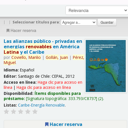
|
|
Seleccionar títulos para:
Hacer reserva
Las alianzas público - privadas en
energías
renovables
en América
Latina
y el Caribe
por
Coviello,
Manlio
|
Gollán,
Juan
|
Pérez,
Miguel
.
Idioma:
Español
Editor:
Santiago de Chile: CEPAL, 2012
Acceso en línea:
Haga clic para acceso en
línea
|
Haga clic para acceso en línea
Disponibilidad:
Ítems disponibles para
préstamo:
Signatura topográfica:
333.793/C8737
(2).
Listas:
Caribe-Energía Renovable
.
Hacer reserva