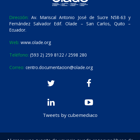
Dirección:
Av. Mariscal Antonio José de Sucre N58-63 y
Fernández Salvador Edif. Olade – San Carlos, Quito –
Ecuador.
Web:
www.olade.org
Teléfono:
(593 2) 259 8122 / 2598 280
Correo:
centro.documentacion@olade.org
Tweets by cubemediaco