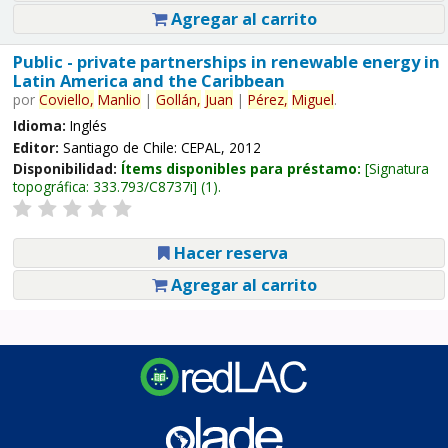
Agregar al carrito
Public - private partnerships in renewable energy in
Latin America and the Caribbean
por
Coviello,
Manlio
|
Gollán,
Juan
|
Pérez,
Miguel
.
Idioma:
Inglés
Editor:
Santiago de Chile: CEPAL, 2012
Disponibilidad:
Ítems disponibles para préstamo:
Signatura
topográfica:
333.793/C8737i
(1).
Hacer reserva
Agregar al carrito