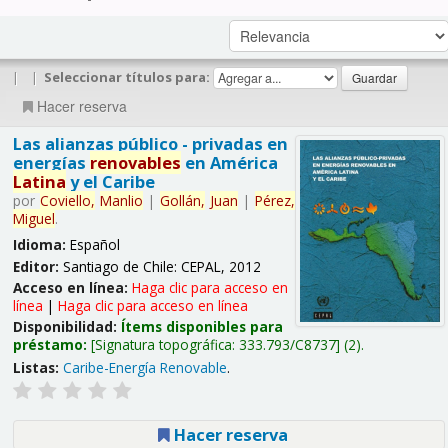
|
|
Seleccionar títulos para:
Hacer reserva
Las alianzas público - privadas en
energías
renovables
en América
Latina
y el Caribe
por
Coviello,
Manlio
|
Gollán,
Juan
|
Pérez,
Miguel
.
Idioma:
Español
Editor:
Santiago de Chile: CEPAL, 2012
Acceso en línea:
Haga clic para acceso en
línea
|
Haga clic para acceso en línea
Disponibilidad:
Ítems disponibles para
préstamo:
Signatura topográfica:
333.793/C8737
(2).
Listas:
Caribe-Energía Renovable
.
Hacer reserva