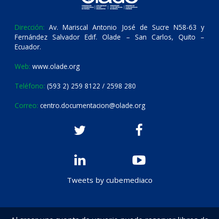
Dirección:
Av. Mariscal Antonio José de Sucre N58-63 y
Fernández Salvador Edif. Olade – San Carlos, Quito –
Ecuador.
Web:
www.olade.org
Teléfono:
(593 2) 259 8122 / 2598 280
Correo:
centro.documentacion@olade.org
Tweets by cubemediaco