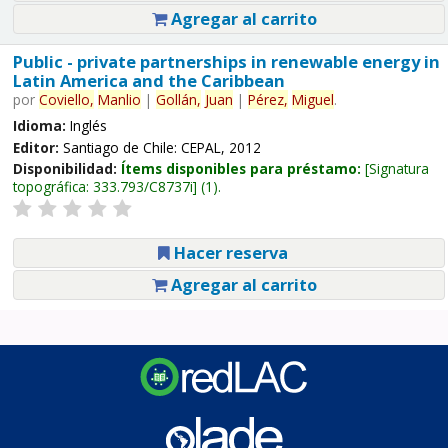
Agregar al carrito
Public - private partnerships in renewable energy in
Latin America and the Caribbean
por
Coviello,
Manlio
|
Gollán,
Juan
|
Pérez,
Miguel
.
Idioma:
Inglés
Editor:
Santiago de Chile: CEPAL, 2012
Disponibilidad:
Ítems disponibles para préstamo:
Signatura
topográfica:
333.793/C8737i
(1).
Hacer reserva
Agregar al carrito