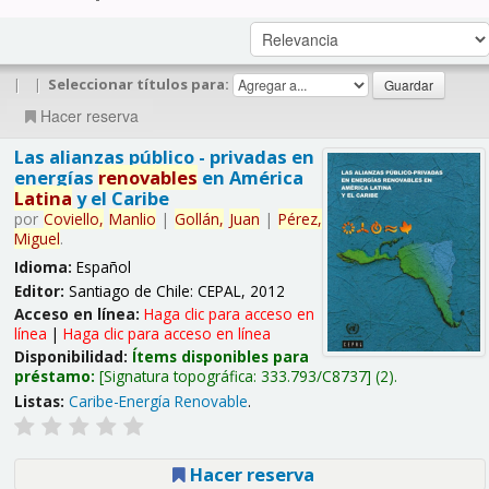
|
|
Seleccionar títulos para:
Hacer reserva
Las alianzas público - privadas en
energías
renovables
en América
Latina
y el Caribe
por
Coviello,
Manlio
|
Gollán,
Juan
|
Pérez,
Miguel
.
Idioma:
Español
Editor:
Santiago de Chile: CEPAL, 2012
Acceso en línea:
Haga clic para acceso en
línea
|
Haga clic para acceso en línea
Disponibilidad:
Ítems disponibles para
préstamo:
Signatura topográfica:
333.793/C8737
(2).
Listas:
Caribe-Energía Renovable
.
Hacer reserva