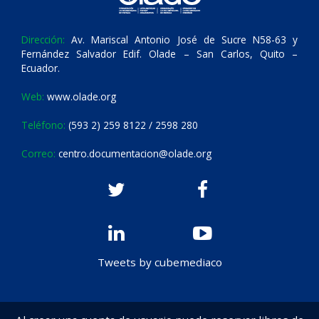
Dirección:
Av. Mariscal Antonio José de Sucre N58-63 y
Fernández Salvador Edif. Olade – San Carlos, Quito –
Ecuador.
Web:
www.olade.org
Teléfono:
(593 2) 259 8122 / 2598 280
Correo:
centro.documentacion@olade.org
Tweets by cubemediaco