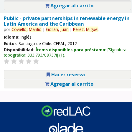
Agregar al carrito
Public - private partnerships in renewable energy in
Latin America and the Caribbean
por
Coviello,
Manlio
|
Gollán,
Juan
|
Pérez,
Miguel
.
Idioma:
Inglés
Editor:
Santiago de Chile: CEPAL, 2012
Disponibilidad:
Ítems disponibles para préstamo:
Signatura
topográfica:
333.793/C8737i
(1).
Hacer reserva
Agregar al carrito