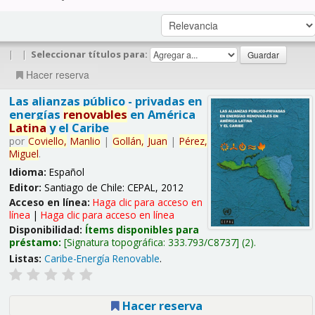
|
|
Seleccionar títulos para:
Hacer reserva
Las alianzas público - privadas en
energías
renovables
en América
Latina
y el Caribe
por
Coviello,
Manlio
|
Gollán,
Juan
|
Pérez,
Miguel
.
Idioma:
Español
Editor:
Santiago de Chile: CEPAL, 2012
Acceso en línea:
Haga clic para acceso en
línea
|
Haga clic para acceso en línea
Disponibilidad:
Ítems disponibles para
préstamo:
Signatura topográfica:
333.793/C8737
(2).
Listas:
Caribe-Energía Renovable
.
Hacer reserva