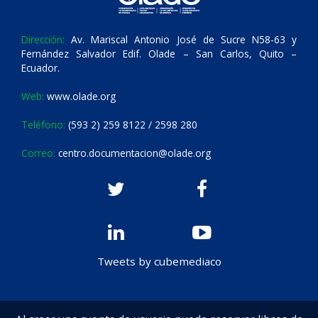
Dirección:
Av. Mariscal Antonio José de Sucre N58-63 y
Fernández Salvador Edif. Olade – San Carlos, Quito –
Ecuador.
Web:
www.olade.org
Teléfono:
(593 2) 259 8122 / 2598 280
Correo:
centro.documentacion@olade.org
Tweets by cubemediaco