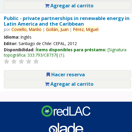
Agregar al carrito
Public - private partnerships in renewable energy in
Latin America and the Caribbean
por
Coviello,
Manlio
|
Gollán,
Juan
|
Pérez,
Miguel
.
Idioma:
Inglés
Editor:
Santiago de Chile: CEPAL, 2012
Disponibilidad:
Ítems disponibles para préstamo:
Signatura
topográfica:
333.793/C8737i
(1).
Hacer reserva
Agregar al carrito