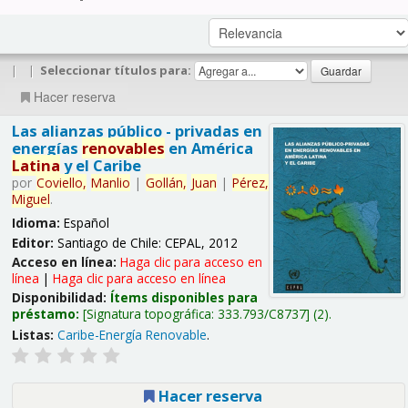
|
|
Seleccionar títulos para:
Hacer reserva
Las alianzas público - privadas en
energías
renovables
en América
Latina
y el Caribe
por
Coviello,
Manlio
|
Gollán,
Juan
|
Pérez,
Miguel
.
Idioma:
Español
Editor:
Santiago de Chile: CEPAL, 2012
Acceso en línea:
Haga clic para acceso en
línea
|
Haga clic para acceso en línea
Disponibilidad:
Ítems disponibles para
préstamo:
Signatura topográfica:
333.793/C8737
(2).
Listas:
Caribe-Energía Renovable
.
Hacer reserva