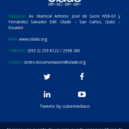
Dirección:
Av. Mariscal Antonio José de Sucre N58-63 y
Fernández Salvador Edif. Olade – San Carlos, Quito –
Ecuador.
Web:
www.olade.org
Teléfono:
(593 2) 259 8122 / 2598 280
Correo:
centro.documentacion@olade.org
Tweets by cubemediaco