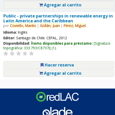
Agregar al carrito
Public - private partnerships in renewable energy in
Latin America and the Caribbean
por
Coviello,
Manlio
|
Gollán,
Juan
|
Pérez,
Miguel
.
Idioma:
Inglés
Editor:
Santiago de Chile: CEPAL, 2012
Disponibilidad:
Ítems disponibles para préstamo:
Signatura
topográfica:
333.793/C8737i
(1).
Hacer reserva
Agregar al carrito