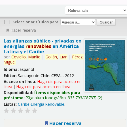
|
|
Seleccionar títulos para:
Hacer reserva
Las alianzas público - privadas en
energías
renovables
en América
Latina y el Caribe
por
Coviello,
Manlio
|
Gollán,
Juan
|
Pérez,
Miguel
.
Idioma:
Español
Editor:
Santiago de Chile: CEPAL, 2012
Acceso en línea:
Haga clic para acceso en
línea
|
Haga clic para acceso en línea
Disponibilidad:
Ítems disponibles para
préstamo:
Signatura topográfica:
333.793/C8737
(2).
Listas:
Caribe-Energía Renovable
.
Hacer reserva