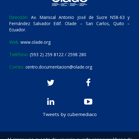
Dirección:
Av. Mariscal Antonio José de Sucre N58-63 y
Fernández Salvador Edif. Olade – San Carlos, Quito –
Ecuador.
Web:
www.olade.org
Teléfono:
(593 2) 259 8122 / 2598 280
Correo:
centro.documentacion@olade.org
Tweets by cubemediaco