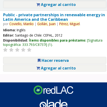
Agregar al carrito
Public - private partnerships in renewable energy in
Latin America and the Caribbean
por
Coviello,
Manlio
|
Gollán,
Juan
|
Pérez,
Miguel
.
Idioma:
Inglés
Editor:
Santiago de Chile: CEPAL, 2012
Disponibilidad:
Ítems disponibles para préstamo:
Signatura
topográfica:
333.793/C8737i
(1).
Hacer reserva
Agregar al carrito