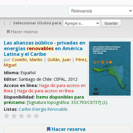
|
|
Seleccionar títulos para:
Hacer reserva
Las alianzas público - privadas en
energías
renovables
en América
Latina y el Caribe
por
Coviello,
Manlio
|
Gollán,
Juan
|
Pérez,
Miguel
.
Idioma:
Español
Editor:
Santiago de Chile: CEPAL, 2012
Acceso en línea:
Haga clic para acceso en
línea
|
Haga clic para acceso en línea
Disponibilidad:
Ítems disponibles para
préstamo:
Signatura topográfica:
333.793/C8737
(2).
Listas:
Caribe-Energía Renovable
.
Hacer reserva