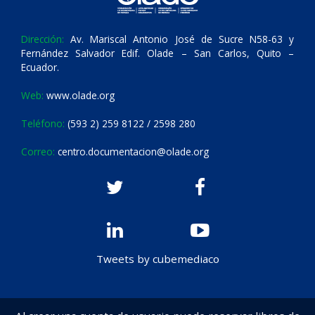
Dirección:
Av. Mariscal Antonio José de Sucre N58-63 y
Fernández Salvador Edif. Olade – San Carlos, Quito –
Ecuador.
Web:
www.olade.org
Teléfono:
(593 2) 259 8122 / 2598 280
Correo:
centro.documentacion@olade.org
Tweets by cubemediaco