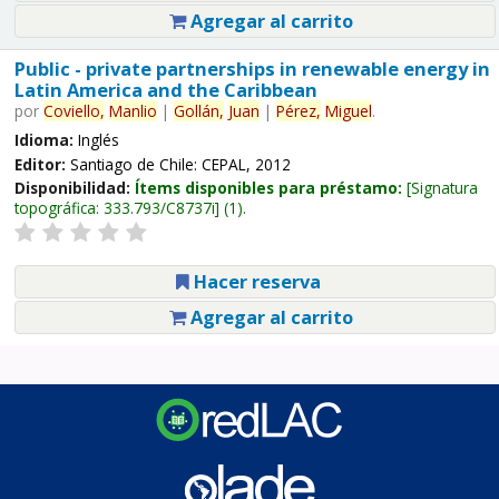
Agregar al carrito
Public - private partnerships in renewable energy in
Latin America and the Caribbean
por
Coviello,
Manlio
|
Gollán,
Juan
|
Pérez,
Miguel
.
Idioma:
Inglés
Editor:
Santiago de Chile: CEPAL, 2012
Disponibilidad:
Ítems disponibles para préstamo:
Signatura
topográfica:
333.793/C8737i
(1).
Hacer reserva
Agregar al carrito