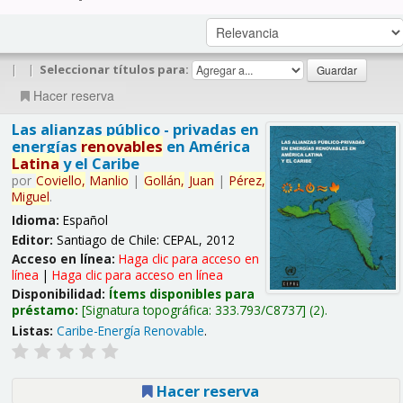
|
|
Seleccionar títulos para:
Hacer reserva
Las alianzas público - privadas en
energías
renovables
en América
Latina
y el Caribe
por
Coviello,
Manlio
|
Gollán,
Juan
|
Pérez,
Miguel
.
Idioma:
Español
Editor:
Santiago de Chile: CEPAL, 2012
Acceso en línea:
Haga clic para acceso en
línea
|
Haga clic para acceso en línea
Disponibilidad:
Ítems disponibles para
préstamo:
Signatura topográfica:
333.793/C8737
(2).
Listas:
Caribe-Energía Renovable
.
Hacer reserva