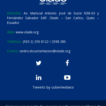
Dirección:
Av. Mariscal Antonio José de Sucre N58-63 y
Fernández Salvador Edif. Olade – San Carlos, Quito –
Ecuador.
Web:
www.olade.org
Teléfono:
(593 2) 259 8122 / 2598 280
Correo:
centro.documentacion@olade.org
Tweets by cubemediaco