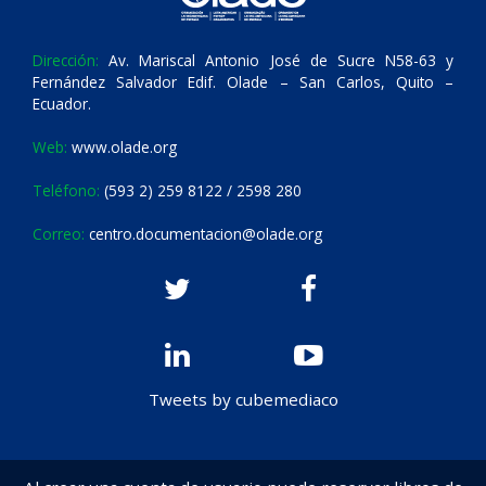
Dirección:
Av. Mariscal Antonio José de Sucre N58-63 y
Fernández Salvador Edif. Olade – San Carlos, Quito –
Ecuador.
Web:
www.olade.org
Teléfono:
(593 2) 259 8122 / 2598 280
Correo:
centro.documentacion@olade.org
Tweets by cubemediaco