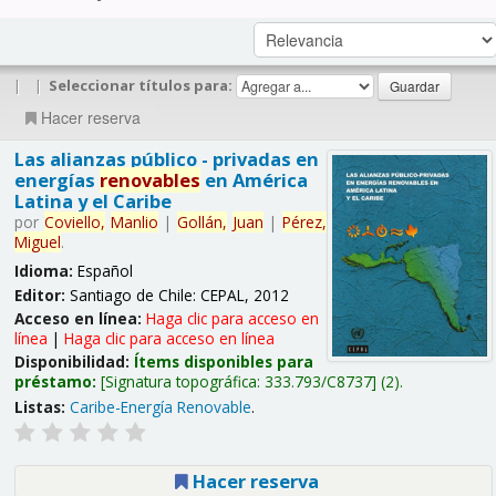
|
|
Seleccionar títulos para:
Hacer reserva
Las alianzas público - privadas en
energías
renovables
en América
Latina y el Caribe
por
Coviello,
Manlio
|
Gollán,
Juan
|
Pérez,
Miguel
.
Idioma:
Español
Editor:
Santiago de Chile: CEPAL, 2012
Acceso en línea:
Haga clic para acceso en
línea
|
Haga clic para acceso en línea
Disponibilidad:
Ítems disponibles para
préstamo:
Signatura topográfica:
333.793/C8737
(2).
Listas:
Caribe-Energía Renovable
.
Hacer reserva