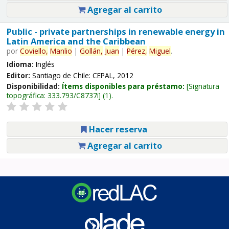
Agregar al carrito
Public - private partnerships in renewable energy in
Latin America and the Caribbean
por
Coviello,
Manlio
|
Gollán,
Juan
|
Pérez,
Miguel
.
Idioma:
Inglés
Editor:
Santiago de Chile: CEPAL, 2012
Disponibilidad:
Ítems disponibles para préstamo:
Signatura
topográfica:
333.793/C8737i
(1).
Hacer reserva
Agregar al carrito