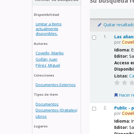
Su búsqueda re
Disponibilidad
Limitar a ítems
Quitar resaltad
actualmente
disponibles.
1.
Las alia
por
Coviel
Autores
Idioma:
E
Coviello, Manlio
Editor:
Sa
Gollán, Juan
Acceso e
Pérez, Miguel
Disponibi
Listas:
Ca
Colecciones
Documentos Externos
Hacer r
Tipos de ítem
Documentos
2.
Public -
Documentos (Digitales)
por
Coviel
Libros
Idioma:
I
Lugares
Editor:
Sa
Disponibi