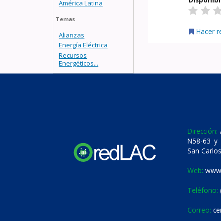
América Latina
Temas
Hacer r
Alianzas
Energía Eléctrica
Recursos
Energéticos...
Dirección:
A
N58-63 y 
San Carlos
Web:
www.
Teléfono:
Correo:
ce