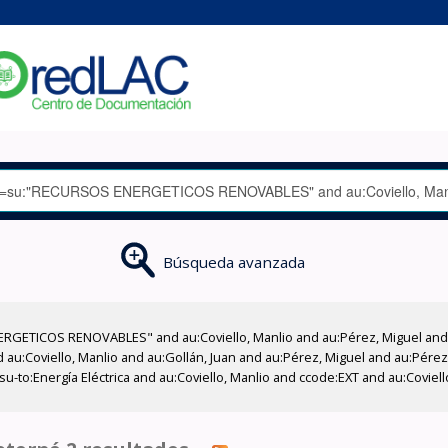
Búsqueda avanzada
RGETICOS RENOVABLES" and au:Coviello, Manlio and au:Pérez, Miguel and a
d au:Coviello, Manlio and au:Gollán, Juan and au:Pérez, Miguel and au:Pére
u-to:Energía Eléctrica and au:Coviello, Manlio and ccode:EXT and au:Coviello