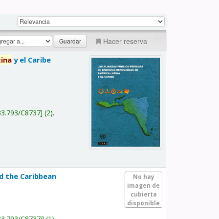
Hacer reserva
tina
y el Caribe
a
33.793/C8737
(2).
nd the Caribbean
No hay
imagen de
cubierta
disponible
33.793/C8737i
(1).