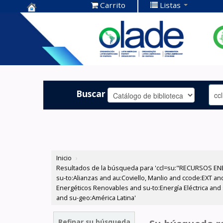
Carrito
Listas
Centro de
Documentación
OLADE -
Buscar
Inicio
›
Resultados de la búsqueda para 'ccl=su:"RECURSOS ENE
su-to:Alianzas and au:Coviello, Manlio and ccode:EXT an
Energéticos Renovables and su-to:Energía Eléctrica and s
and su-geo:América Latina'
Refinar su búsqueda