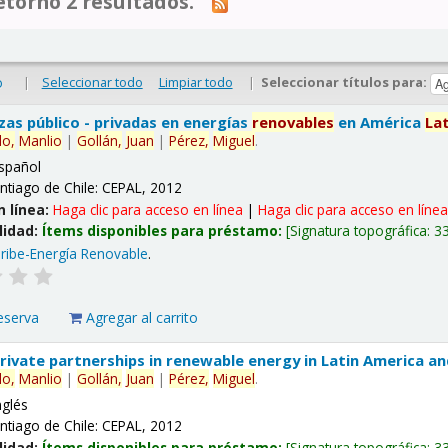
tornó 2 resultados.
|
Seleccionar todo
Limpiar todo
|
Seleccionar títulos para:
o
nzas público - privadas en energías
renovables
en América
La
lo,
Manlio
|
Gollán,
Juan
|
Pérez,
Miguel
.
spañol
ntiago de Chile: CEPAL, 2012
n línea:
Haga clic para acceso en línea
|
Haga clic para acceso en líne
lidad:
Ítems disponibles para préstamo:
Signatura topográfica:
3
ribe-Energía Renovable
.
eserva
Agregar al carrito
 private partnerships in renewable energy in Latin America a
lo,
Manlio
|
Gollán,
Juan
|
Pérez,
Miguel
.
nglés
ntiago de Chile: CEPAL, 2012
lidad:
Ítems disponibles para préstamo:
Signatura topográfica:
3