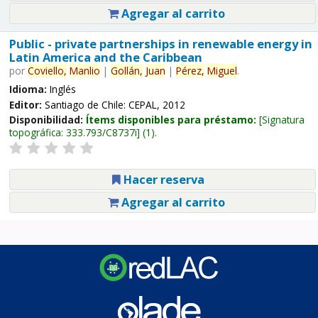
Agregar al carrito
Public - private partnerships in renewable energy in
Latin America and the Caribbean
por
Coviello,
Manlio
|
Gollán,
Juan
|
Pérez,
Miguel
.
Idioma:
Inglés
Editor:
Santiago de Chile: CEPAL, 2012
Disponibilidad:
Ítems disponibles para préstamo:
Signatura
topográfica:
333.793/C8737i
(1).
Hacer reserva
Agregar al carrito