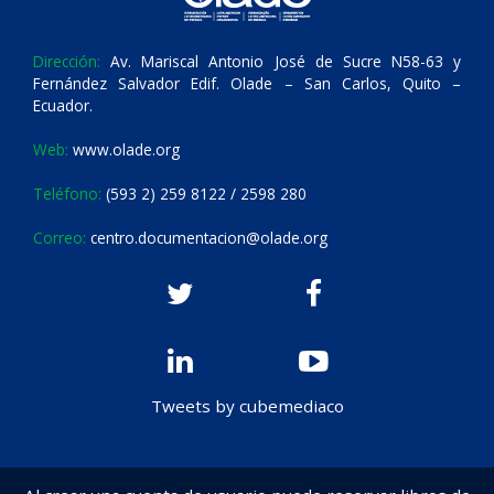
Dirección:
Av. Mariscal Antonio José de Sucre N58-63 y
Fernández Salvador Edif. Olade – San Carlos, Quito –
Ecuador.
Web:
www.olade.org
Teléfono:
(593 2) 259 8122 / 2598 280
Correo:
centro.documentacion@olade.org
Tweets by cubemediaco