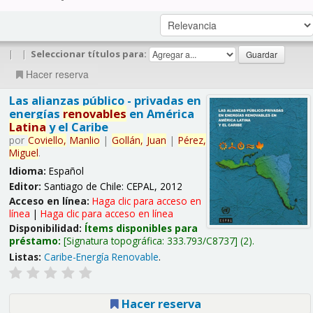
|
|
Seleccionar títulos para:
Hacer reserva
Las alianzas público - privadas en
energías
renovables
en América
Latina
y el Caribe
por
Coviello,
Manlio
|
Gollán,
Juan
|
Pérez,
Miguel
.
Idioma:
Español
Editor:
Santiago de Chile: CEPAL, 2012
Acceso en línea:
Haga clic para acceso en
línea
|
Haga clic para acceso en línea
Disponibilidad:
Ítems disponibles para
préstamo:
Signatura topográfica:
333.793/C8737
(2).
Listas:
Caribe-Energía Renovable
.
Hacer reserva