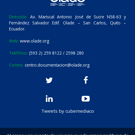
Dirección:
Av. Mariscal Antonio José de Sucre N58-63 y
Fernández Salvador Edif. Olade – San Carlos, Quito –
Ecuador.
Web:
www.olade.org
Teléfono:
(593 2) 259 8122 / 2598 280
Correo:
centro.documentacion@olade.org
Tweets by cubemediaco