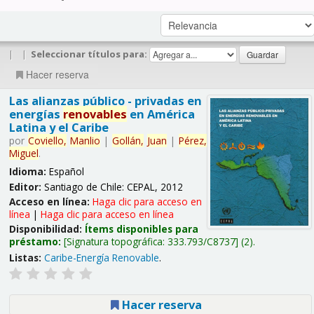
|
|
Seleccionar títulos para:
Hacer reserva
Las alianzas público - privadas en
energías
renovables
en América
Latina y el Caribe
por
Coviello,
Manlio
|
Gollán,
Juan
|
Pérez,
Miguel
.
Idioma:
Español
Editor:
Santiago de Chile: CEPAL, 2012
Acceso en línea:
Haga clic para acceso en
línea
|
Haga clic para acceso en línea
Disponibilidad:
Ítems disponibles para
préstamo:
Signatura topográfica:
333.793/C8737
(2).
Listas:
Caribe-Energía Renovable
.
Hacer reserva