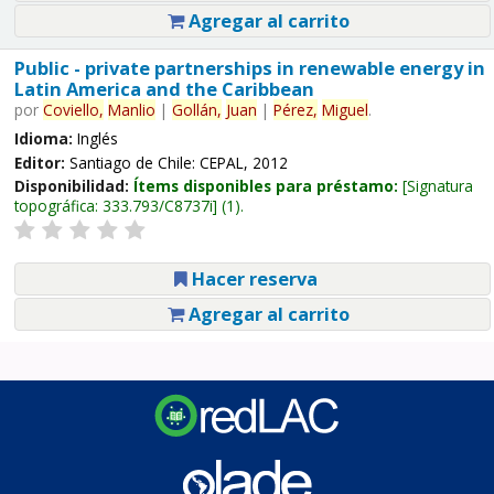
Agregar al carrito
Public - private partnerships in renewable energy in
Latin America and the Caribbean
por
Coviello,
Manlio
|
Gollán,
Juan
|
Pérez,
Miguel
.
Idioma:
Inglés
Editor:
Santiago de Chile: CEPAL, 2012
Disponibilidad:
Ítems disponibles para préstamo:
Signatura
topográfica:
333.793/C8737i
(1).
Hacer reserva
Agregar al carrito