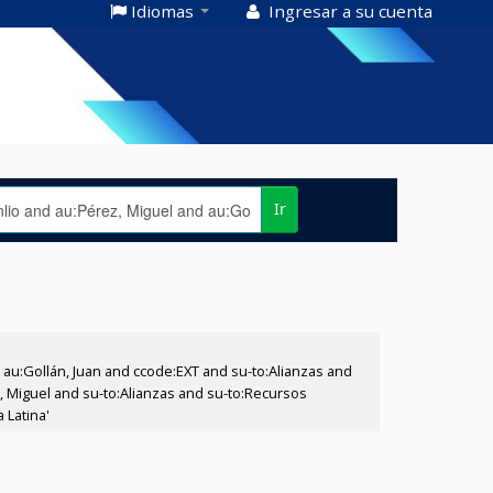
Idiomas
Ingresar a su cuenta
Ir
u:Gollán, Juan and ccode:EXT and su-to:Alianzas and
z, Miguel and su-to:Alianzas and su-to:Recursos
 Latina'