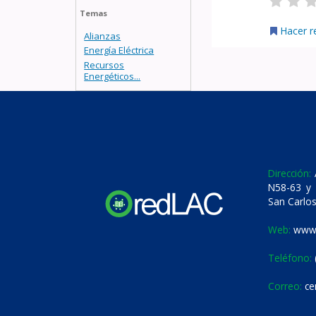
Temas
Hacer r
Alianzas
Energía Eléctrica
Recursos
Energéticos...
Dirección:
A
N58-63 y 
San Carlos
Web:
www.
Teléfono:
Correo:
ce