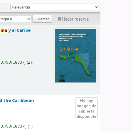
Hacer reserva
tina
y el Caribe
a
33.793/C8737
(2).
nd the Caribbean
No hay
imagen de
cubierta
disponible
33.793/C8737i
(1).