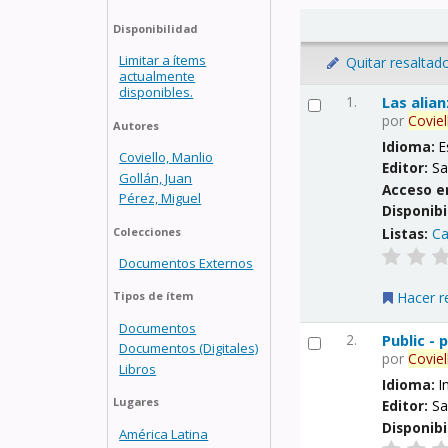
Disponibilidad
Limitar a ítems
Quitar resaltad
actualmente
disponibles.
1.
Las alia
por
Coviel
Autores
Idioma:
E
Coviello, Manlio
Editor:
Sa
Gollán, Juan
Acceso e
Pérez, Miguel
Disponibi
Listas:
Ca
Colecciones
Documentos Externos
Hacer r
Tipos de ítem
Documentos
2.
Public -
Documentos (Digitales)
por
Coviel
Libros
Idioma:
I
Lugares
Editor:
Sa
Disponibi
América Latina