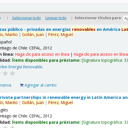
|
Seleccionar todo
Limpiar todo
|
Seleccionar títulos para:
o
nzas público - privadas en energías
renovables
en América
La
lo,
Manlio
|
Gollán,
Juan
|
Pérez,
Miguel
.
spañol
ntiago de Chile: CEPAL, 2012
n línea:
Haga clic para acceso en línea
|
Haga clic para acceso en líne
lidad:
Ítems disponibles para préstamo:
Signatura topográfica:
3
ribe-Energía Renovable
.
eserva
Agregar al carrito
 private partnerships in renewable energy in Latin America a
lo,
Manlio
|
Gollán,
Juan
|
Pérez,
Miguel
.
nglés
ntiago de Chile: CEPAL, 2012
lidad:
Ítems disponibles para préstamo:
Signatura topográfica:
3