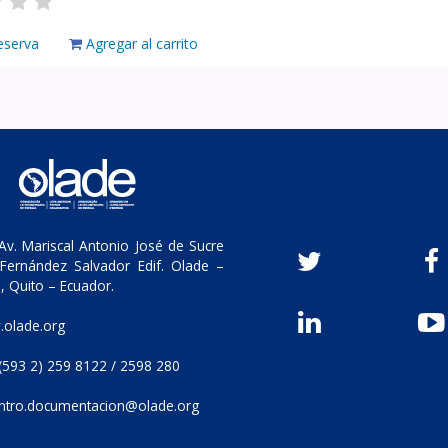
eserva
Agregar al carrito
v. Mariscal Antonio José de Sucre
Fernández Salvador Edif. Olade –
, Quito – Ecuador.
olade.org
(593 2) 259 8122 / 2598 280
ntro.documentacion@olade.org