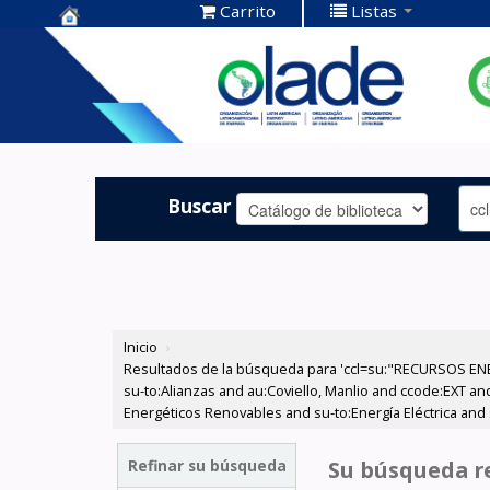
Carrito
Listas
Centro de
Documentación
OLADE -
Buscar
Inicio
›
Resultados de la búsqueda para 'ccl=su:"RECURSOS ENE
su-to:Alianzas and au:Coviello, Manlio and ccode:EXT an
Energéticos Renovables and su-to:Energía Eléctrica and 
Refinar su búsqueda
Su búsqueda re