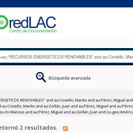
Búsqueda avanzada
RGETICOS RENOVABLES" and au:Coviello, Manlio and au:Pérez, Miguel and a
d au:Coviello, Manlio and au:Gollán, Juan and au:Pérez, Miguel and au:Pére
su-to:Alianzas and au:Pérez, Miguel and au:Gollán, Juan and su-geo:América
tornó 2 resultados.