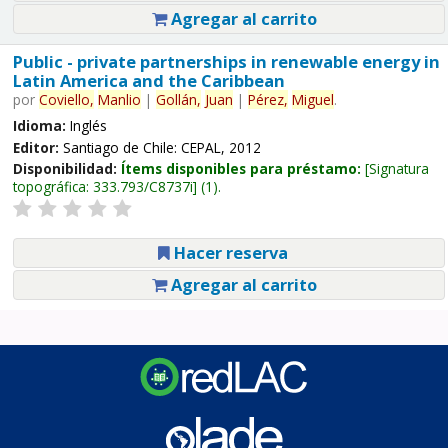
Agregar al carrito
Public - private partnerships in renewable energy in
Latin America and the Caribbean
por
Coviello,
Manlio
|
Gollán,
Juan
|
Pérez,
Miguel
.
Idioma:
Inglés
Editor:
Santiago de Chile: CEPAL, 2012
Disponibilidad:
Ítems disponibles para préstamo:
Signatura
topográfica:
333.793/C8737i
(1).
Hacer reserva
Agregar al carrito