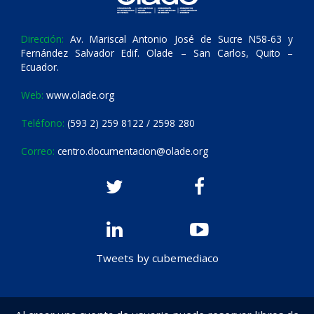
Dirección:
Av. Mariscal Antonio José de Sucre N58-63 y
Fernández Salvador Edif. Olade – San Carlos, Quito –
Ecuador.
Web:
www.olade.org
Teléfono:
(593 2) 259 8122 / 2598 280
Correo:
centro.documentacion@olade.org
Tweets by cubemediaco