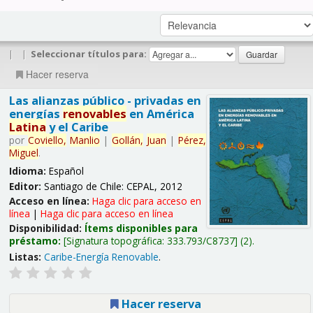
|
|
Seleccionar títulos para:
Hacer reserva
Las alianzas público - privadas en
energías
renovables
en América
Latina
y el Caribe
por
Coviello,
Manlio
|
Gollán,
Juan
|
Pérez,
Miguel
.
Idioma:
Español
Editor:
Santiago de Chile: CEPAL, 2012
Acceso en línea:
Haga clic para acceso en
línea
|
Haga clic para acceso en línea
Disponibilidad:
Ítems disponibles para
préstamo:
Signatura topográfica:
333.793/C8737
(2).
Listas:
Caribe-Energía Renovable
.
Hacer reserva