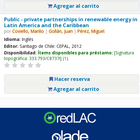
Agregar al carrito
Public - private partnerships in renewable energy in
Latin America and the Caribbean
por
Coviello,
Manlio
|
Gollán,
Juan
|
Pérez,
Miguel
.
Idioma:
Inglés
Editor:
Santiago de Chile: CEPAL, 2012
Disponibilidad:
Ítems disponibles para préstamo:
Signatura
topográfica:
333.793/C8737i
(1).
Hacer reserva
Agregar al carrito