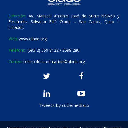
Dirección:
Av. Mariscal Antonio José de Sucre N58-63 y
Fernández Salvador Edif. Olade – San Carlos, Quito –
Ecuador.
Web:
www.olade.org
Teléfono:
(593 2) 259 8122 / 2598 280
Correo:
centro.documentacion@olade.org
Tweets by cubemediaco