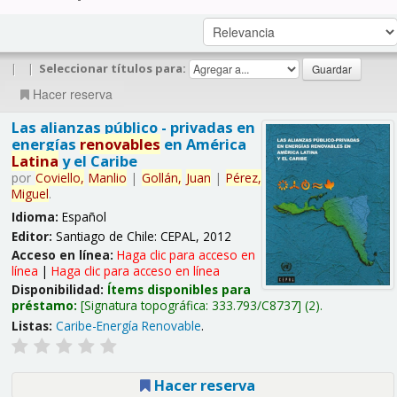
|
|
Seleccionar títulos para:
Hacer reserva
Las alianzas público - privadas en
energías
renovables
en América
Latina
y el Caribe
por
Coviello,
Manlio
|
Gollán,
Juan
|
Pérez,
Miguel
.
Idioma:
Español
Editor:
Santiago de Chile: CEPAL, 2012
Acceso en línea:
Haga clic para acceso en
línea
|
Haga clic para acceso en línea
Disponibilidad:
Ítems disponibles para
préstamo:
Signatura topográfica:
333.793/C8737
(2).
Listas:
Caribe-Energía Renovable
.
Hacer reserva