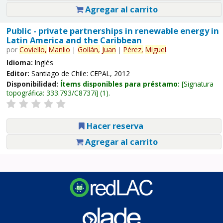
Agregar al carrito
Public - private partnerships in renewable energy in
Latin America and the Caribbean
por
Coviello,
Manlio
|
Gollán,
Juan
|
Pérez,
Miguel
.
Idioma:
Inglés
Editor:
Santiago de Chile: CEPAL, 2012
Disponibilidad:
Ítems disponibles para préstamo:
Signatura
topográfica:
333.793/C8737i
(1).
Hacer reserva
Agregar al carrito