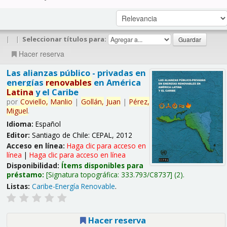
|
|
Seleccionar títulos para:
Hacer reserva
Las alianzas público - privadas en
energías
renovables
en América
Latina
y el Caribe
por
Coviello,
Manlio
|
Gollán,
Juan
|
Pérez,
Miguel
.
Idioma:
Español
Editor:
Santiago de Chile: CEPAL, 2012
Acceso en línea:
Haga clic para acceso en
línea
|
Haga clic para acceso en línea
Disponibilidad:
Ítems disponibles para
préstamo:
Signatura topográfica:
333.793/C8737
(2).
Listas:
Caribe-Energía Renovable
.
Hacer reserva