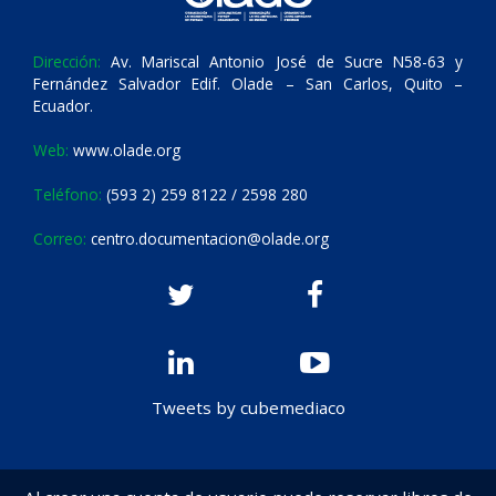
Dirección:
Av. Mariscal Antonio José de Sucre N58-63 y
Fernández Salvador Edif. Olade – San Carlos, Quito –
Ecuador.
Web:
www.olade.org
Teléfono:
(593 2) 259 8122 / 2598 280
Correo:
centro.documentacion@olade.org
Tweets by cubemediaco