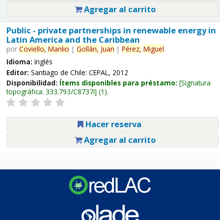
Agregar al carrito
Public - private partnerships in renewable energy in
Latin America and the Caribbean
por
Coviello,
Manlio
|
Gollán,
Juan
|
Pérez,
Miguel
.
Idioma:
Inglés
Editor:
Santiago de Chile: CEPAL, 2012
Disponibilidad:
Ítems disponibles para préstamo:
Signatura
topográfica:
333.793/C8737i
(1).
Hacer reserva
Agregar al carrito