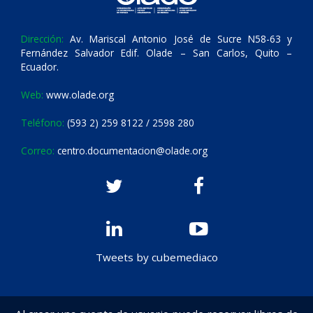
Dirección:
Av. Mariscal Antonio José de Sucre N58-63 y
Fernández Salvador Edif. Olade – San Carlos, Quito –
Ecuador.
Web:
www.olade.org
Teléfono:
(593 2) 259 8122 / 2598 280
Correo:
centro.documentacion@olade.org
Tweets by cubemediaco