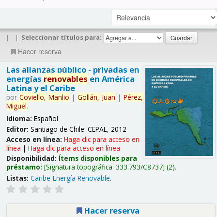
|
|
Seleccionar títulos para:
Hacer reserva
Las alianzas público - privadas en
energías
renovables
en América
Latina y el Caribe
por
Coviello,
Manlio
|
Gollán,
Juan
|
Pérez,
Miguel
.
Idioma:
Español
Editor:
Santiago de Chile: CEPAL, 2012
Acceso en línea:
Haga clic para acceso en
línea
|
Haga clic para acceso en línea
Disponibilidad:
Ítems disponibles para
préstamo:
Signatura topográfica:
333.793/C8737
(2).
Listas:
Caribe-Energía Renovable
.
Hacer reserva