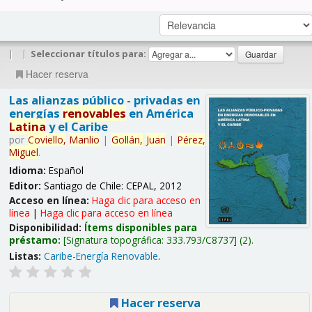
|
|
Seleccionar títulos para:
Hacer reserva
Las alianzas público - privadas en
energías
renovables
en América
Latina
y el Caribe
por
Coviello,
Manlio
|
Gollán,
Juan
|
Pérez,
Miguel
.
Idioma:
Español
Editor:
Santiago de Chile: CEPAL, 2012
Acceso en línea:
Haga clic para acceso en
línea
|
Haga clic para acceso en línea
Disponibilidad:
Ítems disponibles para
préstamo:
Signatura topográfica:
333.793/C8737
(2).
Listas:
Caribe-Energía Renovable
.
Hacer reserva