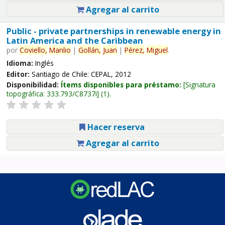
Agregar al carrito
Public - private partnerships in renewable energy in
Latin America and the Caribbean
por
Coviello,
Manlio
|
Gollán,
Juan
|
Pérez,
Miguel
.
Idioma:
Inglés
Editor:
Santiago de Chile: CEPAL, 2012
Disponibilidad:
Ítems disponibles para préstamo:
Signatura
topográfica:
333.793/C8737i
(1).
Hacer reserva
Agregar al carrito