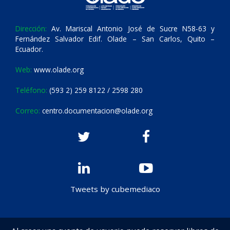
Dirección:
Av. Mariscal Antonio José de Sucre N58-63 y
Fernández Salvador Edif. Olade – San Carlos, Quito –
Ecuador.
Web:
www.olade.org
Teléfono:
(593 2) 259 8122 / 2598 280
Correo:
centro.documentacion@olade.org
Tweets by cubemediaco