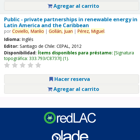
Agregar al carrito
Public - private partnerships in renewable energy in
Latin America and the Caribbean
por
Coviello,
Manlio
|
Gollán,
Juan
|
Pérez,
Miguel
.
Idioma:
Inglés
Editor:
Santiago de Chile: CEPAL, 2012
Disponibilidad:
Ítems disponibles para préstamo:
Signatura
topográfica:
333.793/C8737i
(1).
Hacer reserva
Agregar al carrito