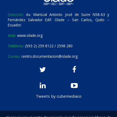
Dirección:
Av. Mariscal Antonio José de Sucre N58-63 y
Fernández Salvador Edif. Olade – San Carlos, Quito –
Ecuador.
Web:
www.olade.org
Teléfono:
(593 2) 259 8122 / 2598 280
Correo:
centro.documentacion@olade.org
Tweets by cubemediaco