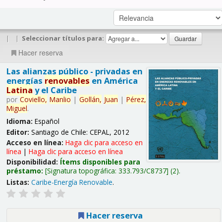
|
|
Seleccionar títulos para:
Hacer reserva
Las alianzas público - privadas en
energías
renovables
en América
Latina
y el Caribe
por
Coviello,
Manlio
|
Gollán,
Juan
|
Pérez,
Miguel
.
Idioma:
Español
Editor:
Santiago de Chile: CEPAL, 2012
Acceso en línea:
Haga clic para acceso en
línea
|
Haga clic para acceso en línea
Disponibilidad:
Ítems disponibles para
préstamo:
Signatura topográfica:
333.793/C8737
(2).
Listas:
Caribe-Energía Renovable
.
Hacer reserva