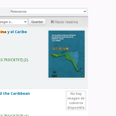
Hacer reserva
tina
y el Caribe
a
33.793/C8737
(2).
nd the Caribbean
No hay
imagen de
cubierta
disponible
33.793/C8737i
(1).