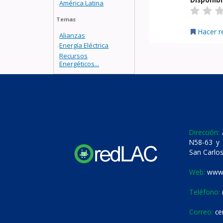
América Latina
Temas
Hacer r
Alianzas
Energía Eléctrica
Recursos
Energéticos...
Dirección:
A
N58-63 y 
San Carlos
Web:
www.
Teléfono:
Correo:
ce