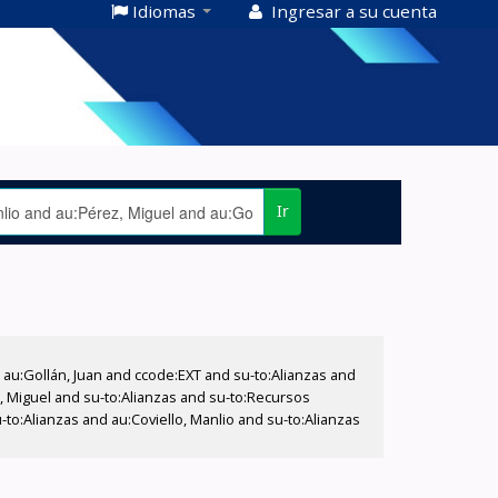
Idiomas
Ingresar a su cuenta
Ir
u:Gollán, Juan and ccode:EXT and su-to:Alianzas and
z, Miguel and su-to:Alianzas and su-to:Recursos
to:Alianzas and au:Coviello, Manlio and su-to:Alianzas