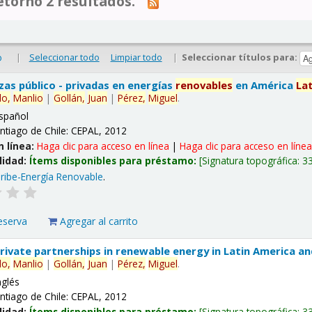
tornó 2 resultados.
|
Seleccionar todo
Limpiar todo
|
Seleccionar títulos para:
o
nzas público - privadas en energías
renovables
en América
La
lo,
Manlio
|
Gollán,
Juan
|
Pérez,
Miguel
.
spañol
ntiago de Chile: CEPAL, 2012
n línea:
Haga clic para acceso en línea
|
Haga clic para acceso en líne
lidad:
Ítems disponibles para préstamo:
Signatura topográfica:
3
ribe-Energía Renovable
.
eserva
Agregar al carrito
 private partnerships in renewable energy in Latin America a
lo,
Manlio
|
Gollán,
Juan
|
Pérez,
Miguel
.
nglés
ntiago de Chile: CEPAL, 2012
lidad:
Ítems disponibles para préstamo:
Signatura topográfica:
3