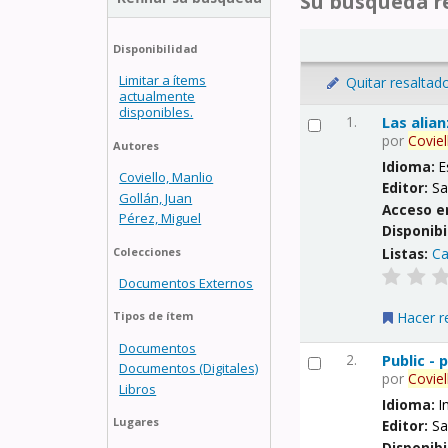
Su búsqueda re
Disponibilidad
Limitar a ítems
Quitar resaltad
actualmente
disponibles.
1.
Las alia
por
Coviel
Autores
Idioma:
E
Coviello, Manlio
Editor:
Sa
Gollán, Juan
Acceso e
Pérez, Miguel
Disponibi
Listas:
Ca
Colecciones
Documentos Externos
Hacer r
Tipos de ítem
Documentos
2.
Public -
Documentos (Digitales)
por
Coviel
Libros
Idioma:
I
Lugares
Editor:
Sa
Disponibi