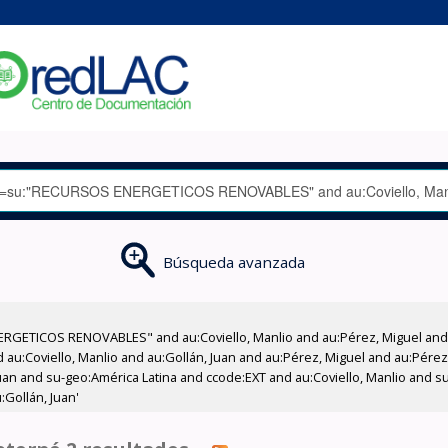
Búsqueda avanzada
RGETICOS RENOVABLES" and au:Coviello, Manlio and au:Pérez, Miguel and a
d au:Coviello, Manlio and au:Gollán, Juan and au:Pérez, Miguel and au:Pére
n and su-geo:América Latina and ccode:EXT and au:Coviello, Manlio and su-
Gollán, Juan'