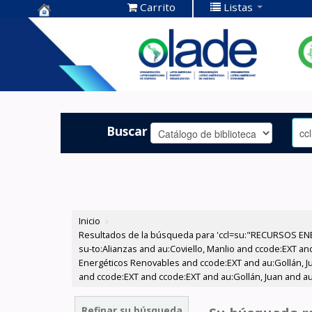
Carrito
Listas
Centro de
Documentación
OLADE -
Buscar
Inicio
›
Resultados de la búsqueda para 'ccl=su:"RECURSOS ENE
su-to:Alianzas and au:Coviello, Manlio and ccode:EXT an
Energéticos Renovables and ccode:EXT and au:Gollán, Jua
and ccode:EXT and ccode:EXT and au:Gollán, Juan and au:
Refinar su búsqueda