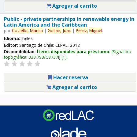
Agregar al carrito
Public - private partnerships in renewable energy in
Latin America and the Caribbean
por
Coviello,
Manlio
|
Gollán,
Juan
|
Pérez,
Miguel
.
Idioma:
Inglés
Editor:
Santiago de Chile: CEPAL, 2012
Disponibilidad:
Ítems disponibles para préstamo:
Signatura
topográfica:
333.793/C8737i
(1).
Hacer reserva
Agregar al carrito