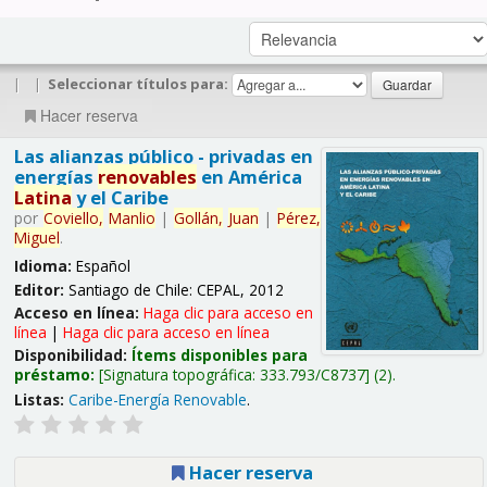
|
|
Seleccionar títulos para:
Hacer reserva
Las alianzas público - privadas en
energías
renovables
en América
Latina
y el Caribe
por
Coviello,
Manlio
|
Gollán,
Juan
|
Pérez,
Miguel
.
Idioma:
Español
Editor:
Santiago de Chile: CEPAL, 2012
Acceso en línea:
Haga clic para acceso en
línea
|
Haga clic para acceso en línea
Disponibilidad:
Ítems disponibles para
préstamo:
Signatura topográfica:
333.793/C8737
(2).
Listas:
Caribe-Energía Renovable
.
Hacer reserva