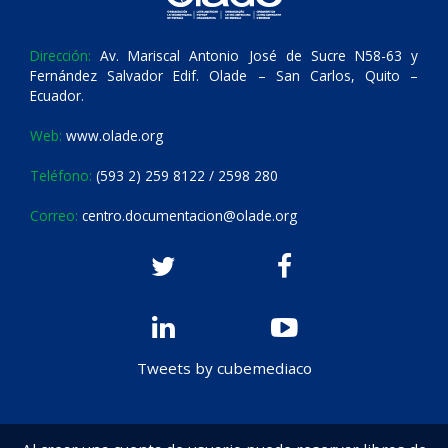
Dirección:
Av. Mariscal Antonio José de Sucre N58-63 y
Fernández Salvador Edif. Olade – San Carlos, Quito –
Ecuador.
Web:
www.olade.org
Teléfono:
(593 2) 259 8122 / 2598 280
Correo:
centro.documentacion@olade.org
Tweets by cubemediaco