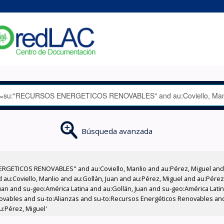
Búsqueda avanzada
RGETICOS RENOVABLES" and au:Coviello, Manlio and au:Pérez, Miguel and a
d au:Coviello, Manlio and au:Gollán, Juan and au:Pérez, Miguel and au:Pére
an and su-geo:América Latina and au:Gollán, Juan and su-geo:América Latina
novables and su-to:Alianzas and su-to:Recursos Energéticos Renovables and
u:Pérez, Miguel'