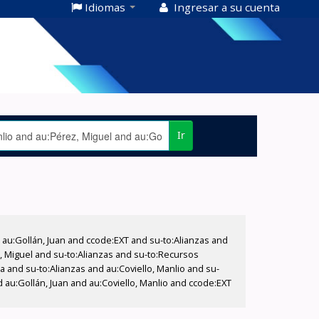
Idiomas
Ingresar a su cuenta
Ir
u:Gollán, Juan and ccode:EXT and su-to:Alianzas and
z, Miguel and su-to:Alianzas and su-to:Recursos
 and su-to:Alianzas and au:Coviello, Manlio and su-
 au:Gollán, Juan and au:Coviello, Manlio and ccode:EXT