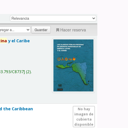
Hacer reserva
tina
y el Caribe
a
33.793/C8737
(2).
nd the Caribbean
No hay
imagen de
cubierta
disponible