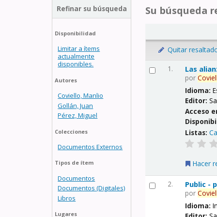
Refinar su búsqueda
Su búsqueda re
Disponibilidad
Limitar a ítems
Quitar resaltad
actualmente
disponibles.
1.
Las alia
por
Coviel
Autores
Idioma:
E
Coviello, Manlio
Editor:
Sa
Gollán, Juan
Acceso e
Pérez, Miguel
Disponibi
Listas:
Ca
Colecciones
Documentos Externos
Hacer r
Tipos de ítem
Documentos
2.
Public -
Documentos (Digitales)
por
Coviel
Libros
Idioma:
I
Lugares
Editor:
Sa