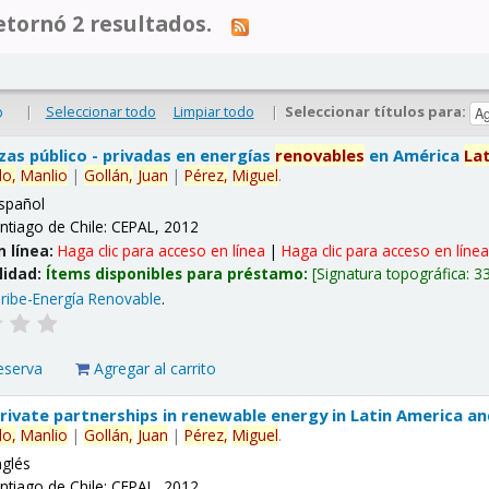
tornó 2 resultados.
|
Seleccionar todo
Limpiar todo
|
Seleccionar títulos para:
o
nzas público - privadas en energías
renovables
en América
La
lo,
Manlio
|
Gollán,
Juan
|
Pérez,
Miguel
.
spañol
ntiago de Chile: CEPAL, 2012
n línea:
Haga clic para acceso en línea
|
Haga clic para acceso en líne
lidad:
Ítems disponibles para préstamo:
Signatura topográfica:
3
ribe-Energía Renovable
.
eserva
Agregar al carrito
 private partnerships in renewable energy in Latin America a
lo,
Manlio
|
Gollán,
Juan
|
Pérez,
Miguel
.
nglés
ntiago de Chile: CEPAL, 2012