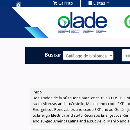
Carrito
Listas
Centro de
Documentación
OLADE -
Buscar
Inicio
›
Resultados de la búsqueda para 'ccl=su:"RECURSOS ENE
su-to:Alianzas and au:Coviello, Manlio and ccode:EXT an
Energéticos Renovables and ccode:EXT and au:Gollán, Ju
to:Energía Eléctrica and su-to:Recursos Energéticos Re
and su-geo:América Latina and au:Coviello, Manlio and a