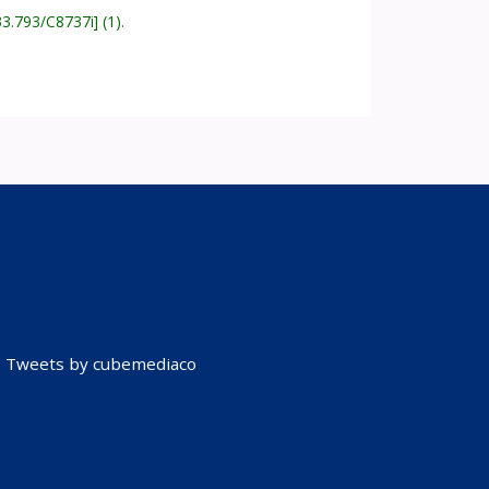
33.793/C8737i
(1).
Tweets by cubemediaco