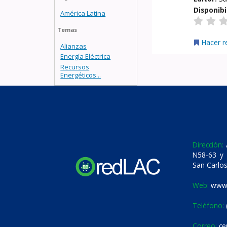
Disponibi
América Latina
Temas
Hacer r
Alianzas
Energía Eléctrica
Recursos
Energéticos...
Dirección:
A
N58-63 y 
San Carlos
Web:
www.
Teléfono:
Correo:
ce