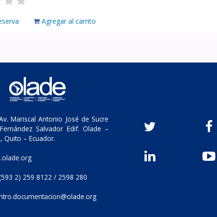
eserva
Agregar al carrito
v. Mariscal Antonio José de Sucre
Fernández Salvador Edif. Olade –
, Quito – Ecuador.
olade.org
(593 2) 259 8122 / 2598 280
ntro.documentacion@olade.org