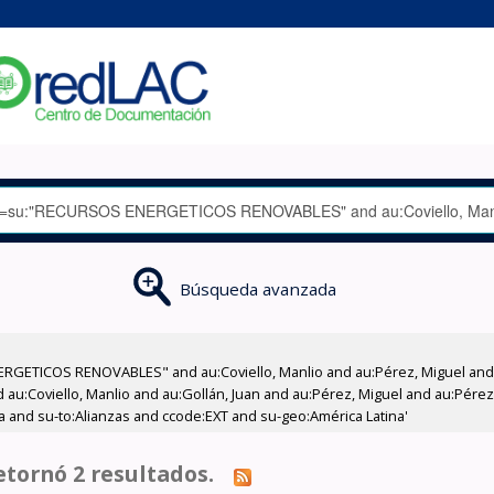
Búsqueda avanzada
RGETICOS RENOVABLES" and au:Coviello, Manlio and au:Pérez, Miguel and a
d au:Coviello, Manlio and au:Gollán, Juan and au:Pérez, Miguel and au:Pére
a and su-to:Alianzas and ccode:EXT and su-geo:América Latina'
tornó 2 resultados.