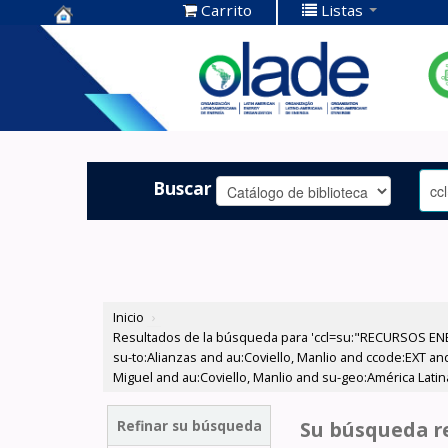
Carrito
Listas
Centro de
Documentación
OLADE -
Buscar
Inicio
›
Resultados de la búsqueda para 'ccl=su:"RECURSOS ENE
su-to:Alianzas and au:Coviello, Manlio and ccode:EXT an
Miguel and au:Coviello, Manlio and su-geo:América Latin
Refinar su búsqueda
Su búsqueda re