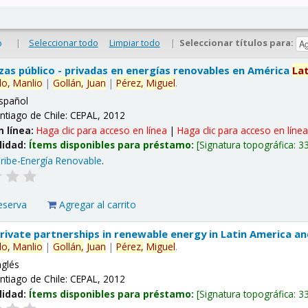
|
Seleccionar todo
Limpiar todo
|
Seleccionar títulos para:
o
nzas público - privadas en energías renovables en América
La
lo,
Manlio
|
Gollán,
Juan
|
Pérez,
Miguel
.
spañol
ntiago de Chile: CEPAL, 2012
n línea:
Haga clic para acceso en línea
|
Haga clic para acceso en líne
lidad:
Ítems disponibles para préstamo:
Signatura topográfica:
3
ribe-Energía Renovable
.
eserva
Agregar al carrito
 private partnerships in renewable energy in Latin America a
lo,
Manlio
|
Gollán,
Juan
|
Pérez,
Miguel
.
nglés
ntiago de Chile: CEPAL, 2012
lidad:
Ítems disponibles para préstamo:
Signatura topográfica:
3