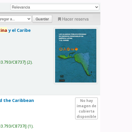
Hacer reserva
tina
y el Caribe
a
33.793/C8737
(2).
nd the Caribbean
No hay
imagen de
cubierta
disponible
33.793/C8737i
(1).