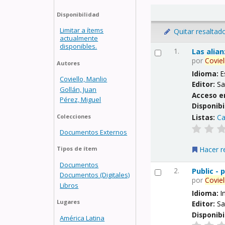
Disponibilidad
Limitar a ítems
Quitar resaltad
actualmente
disponibles.
1.
Las alia
por
Coviel
Autores
Idioma:
E
Coviello, Manlio
Editor:
Sa
Gollán, Juan
Acceso e
Pérez, Miguel
Disponibi
Listas:
Ca
Colecciones
Documentos Externos
Hacer r
Tipos de ítem
Documentos
2.
Public -
Documentos (Digitales)
por
Coviel
Libros
Idioma:
I
Lugares
Editor:
Sa
Disponibi
América Latina