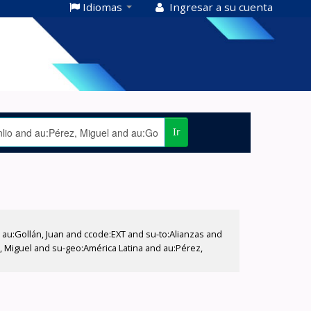
Idiomas
Ingresar a su cuenta
Ir
u:Gollán, Juan and ccode:EXT and su-to:Alianzas and
z, Miguel and su-geo:América Latina and au:Pérez,