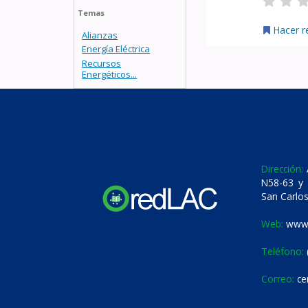
Temas
Hacer r
Alianzas
Energía Eléctrica
Recursos
Energéticos...
Dirección:
A
N58-63 y 
San Carlos
Web:
www.
Teléfono:
Correo:
ce