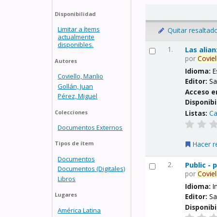
Disponibilidad
Limitar a ítems
Quitar resaltad
actualmente
disponibles.
1.
Las alia
por
Coviel
Autores
Idioma:
E
Coviello, Manlio
Editor:
Sa
Gollán, Juan
Acceso e
Pérez, Miguel
Disponibi
Listas:
Ca
Colecciones
Documentos Externos
Hacer r
Tipos de ítem
Documentos
2.
Public -
Documentos (Digitales)
por
Coviel
Libros
Idioma:
I
Lugares
Editor:
Sa
Disponibi
América Latina