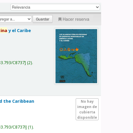
Hacer reserva
tina
y el Caribe
a
33.793/C8737
(2).
nd the Caribbean
No hay
imagen de
cubierta
disponible
33.793/C8737i
(1).