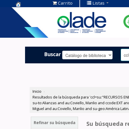
Carrito
Listas
Centro de
Documentación
OLADE -
Buscar
Inicio
›
Resultados de la búsqueda para 'ccl=su:"RECURSOS ENE
su-to:Alianzas and au:Coviello, Manlio and ccode:EXT an
Miguel and au:Coviello, Manlio and su-geo:América Latin
Refinar su búsqueda
Su búsqueda re