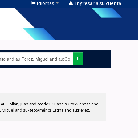
Idiomas
Ingresar a su cuenta
Ir
u:Gollán, Juan and ccode:EXT and su-to:Alianzas and
z, Miguel and su-geo:América Latina and au:Pérez,