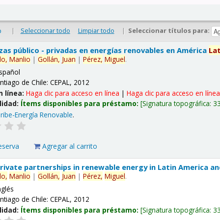
|
Seleccionar todo
Limpiar todo
|
Seleccionar títulos para:
o
nzas público - privadas en energías renovables en América
La
lo,
Manlio
|
Gollán,
Juan
|
Pérez,
Miguel
.
spañol
ntiago de Chile: CEPAL, 2012
n línea:
Haga clic para acceso en línea
|
Haga clic para acceso en líne
lidad:
Ítems disponibles para préstamo:
Signatura topográfica:
3
ribe-Energía Renovable
.
eserva
Agregar al carrito
 private partnerships in renewable energy in Latin America a
lo,
Manlio
|
Gollán,
Juan
|
Pérez,
Miguel
.
nglés
ntiago de Chile: CEPAL, 2012
lidad:
Ítems disponibles para préstamo:
Signatura topográfica:
3