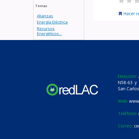
Temas
Hacer r
Alianzas
Energía Eléctrica
Recursos
Energéticos...
Dirección:
A
N58-63 y 
San Carlos
Web:
www.
Teléfono:
Correo:
ce