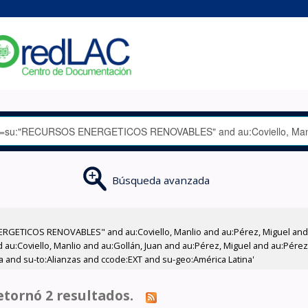
Búsqueda avanzada
RGETICOS RENOVABLES" and au:Coviello, Manlio and au:Pérez, Miguel and a
d au:Coviello, Manlio and au:Gollán, Juan and au:Pérez, Miguel and au:Pére
a and su-to:Alianzas and ccode:EXT and su-geo:América Latina'
tornó 2 resultados.