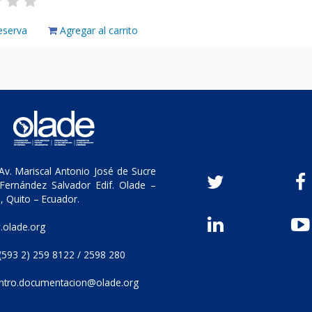
eserva
Agregar al carrito
v. Mariscal Antonio José de Sucre
Fernández Salvador Edif. Olade –
, Quito – Ecuador.
olade.org
(593 2) 259 8122 / 2598 280
ntro.documentacion@olade.org