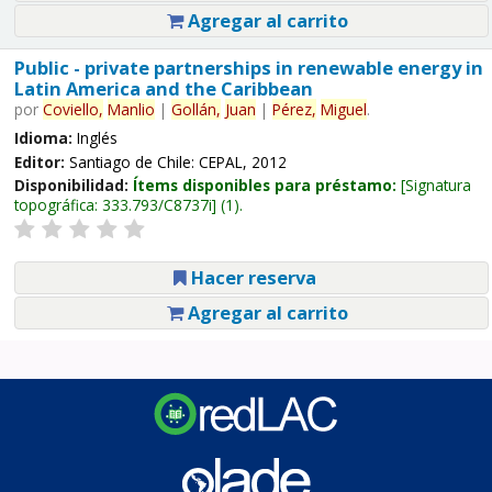
Agregar al carrito
Public - private partnerships in renewable energy in
Latin America and the Caribbean
por
Coviello,
Manlio
|
Gollán,
Juan
|
Pérez,
Miguel
.
Idioma:
Inglés
Editor:
Santiago de Chile: CEPAL, 2012
Disponibilidad:
Ítems disponibles para préstamo:
Signatura
topográfica:
333.793/C8737i
(1).
Hacer reserva
Agregar al carrito