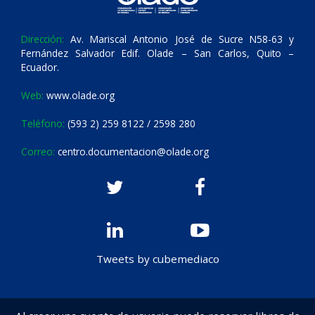
Dirección:
Av. Mariscal Antonio José de Sucre N58-63 y
Fernández Salvador Edif. Olade – San Carlos, Quito –
Ecuador.
Web:
www.olade.org
Teléfono:
(593 2) 259 8122 / 2598 280
Correo:
centro.documentacion@olade.org
Tweets by cubemediaco