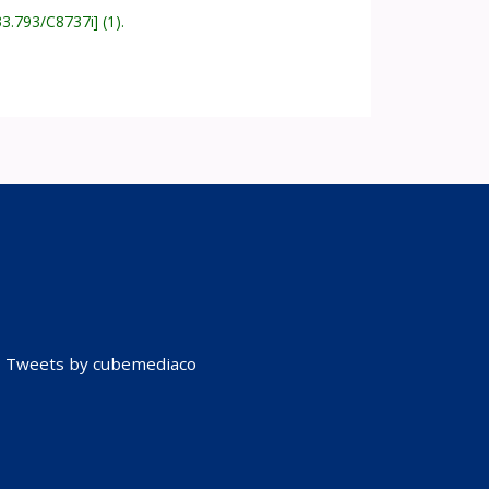
33.793/C8737i
(1).
Tweets by cubemediaco