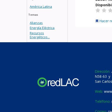
Disponibi
América Latina
Temas
Hacer r
Alianzas
Energía Eléctrica
Recursos
Energéticos...
Dirección:
A
N58-63 y 
San Carlos
Web:
www.
Teléfono:
Correo:
ce