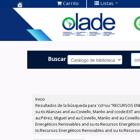
Carrito
Listas
Centro de
Documentación
OLADE -
Buscar
Inicio
›
Resultados de la búsqueda para 'ccl=su:"RECURSOS ENE
su-to:Alianzas and au:Coviello, Manlio and ccode:EXT an
au:Pérez, Miguel and au:Coviello, Manlio and au:Coviello
Energéticos Renovables and su-to:Recursos Energéticos 
to:Recursos Energéticos Renovables and su-to:Recursos E