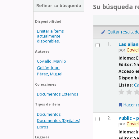
Refinar su búsqueda
Su búsqueda re
Disponibilidad
Limitar a ítems
Quitar resaltad
actualmente
disponibles.
1.
Las alia
por
Coviel
Autores
Idioma:
E
Coviello, Manlio
Editor:
Sa
Gollán, Juan
Acceso e
Pérez, Miguel
Disponibi
Listas:
Ca
Colecciones
Documentos Externos
Hacer r
Tipos de ítem
Documentos
2.
Public -
Documentos (Digitales)
por
Coviel
Libros
Idioma:
I
Lugares
Editor:
Sa