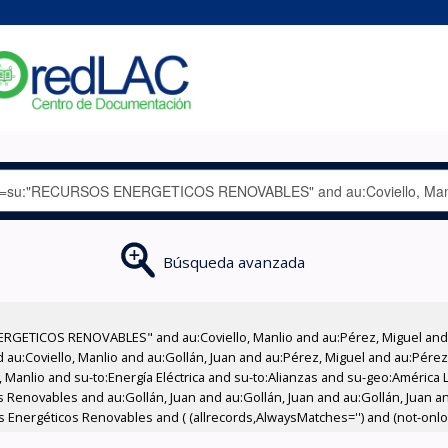
Búsqueda avanzada
RGETICOS RENOVABLES" and au:Coviello, Manlio and au:Pérez, Miguel and a
d au:Coviello, Manlio and au:Gollán, Juan and au:Pérez, Miguel and au:Pérez
, Manlio and su-to:Energía Eléctrica and su-to:Alianzas and su-geo:América 
Renovables and au:Gollán, Juan and au:Gollán, Juan and au:Gollán, Juan an
nergéticos Renovables and ( (allrecords,AlwaysMatches='') and (not-onloan