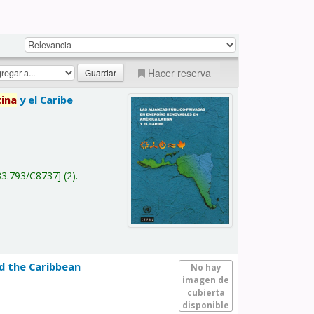
Hacer reserva
tina
y el Caribe
a
33.793/C8737
(2).
nd the Caribbean
No hay
imagen de
cubierta
disponible