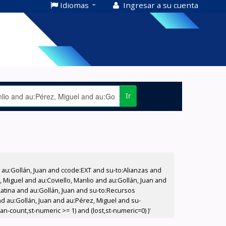
Idiomas
Ingresar a su cuenta
Ir
u:Gollán, Juan and ccode:EXT and su-to:Alianzas and
, Miguel and au:Coviello, Manlio and au:Gollán, Juan and
Latina and au:Gollán, Juan and su-to:Recursos
d au:Gollán, Juan and au:Pérez, Miguel and su-
-count,st-numeric >= 1) and (lost,st-numeric=0) )'