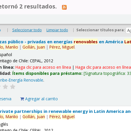
tornó 2 resultados.
|
Seleccionar todo
Limpiar todo
|
Seleccionar títulos para:
o
nzas público - privadas en energías
renovables
en América
La
lo,
Manlio
|
Gollán,
Juan
|
Pérez,
Miguel
.
spañol
ntiago de Chile: CEPAL, 2012
n línea:
Haga clic para acceso en línea
|
Haga clic para acceso en líne
lidad:
Ítems disponibles para préstamo:
Signatura topográfica:
3
ribe-Energía Renovable
.
eserva
Agregar al carrito
 private partnerships in renewable energy in Latin America a
lo,
Manlio
|
Gollán,
Juan
|
Pérez,
Miguel
.
nglés
ntiago de Chile: CEPAL, 2012