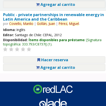
Agregar al carrito
Public - private partnerships in renewable energy in
Latin America and the Caribbean
por
Coviello,
Manlio
|
Gollán,
Juan
|
Pérez,
Miguel
.
Idioma:
Inglés
Editor:
Santiago de Chile: CEPAL, 2012
Disponibilidad:
Ítems disponibles para préstamo:
Signatura
topográfica:
333.793/C8737i
(1).
Hacer reserva
Agregar al carrito