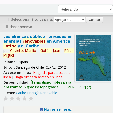
|
|
Seleccionar títulos para:
Hacer reserva
Las alianzas público - privadas en
energías
renovables
en América
Latina
y el Caribe
por
Coviello,
Manlio
|
Gollán,
Juan
|
Pérez,
Miguel
.
Idioma:
Español
Editor:
Santiago de Chile: CEPAL, 2012
Acceso en línea:
Haga clic para acceso en
línea
|
Haga clic para acceso en línea
Disponibilidad:
Ítems disponibles para
préstamo:
Signatura topográfica:
333.793/C8737
(2).
Listas:
Caribe-Energía Renovable
.
Hacer reserva