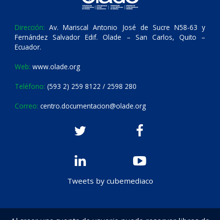
Dirección:
Av. Mariscal Antonio José de Sucre N58-63 y
Fernández Salvador Edif. Olade – San Carlos, Quito –
Ecuador.
Web:
www.olade.org
Teléfono:
(593 2) 259 8122 / 2598 280
Correo:
centro.documentacion@olade.org
Tweets by cubemediaco