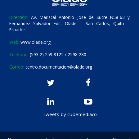
Dirección:
Av. Mariscal Antonio José de Sucre N58-63 y
Fernández Salvador Edif. Olade – San Carlos, Quito –
Ecuador.
Web:
www.olade.org
Teléfono:
(593 2) 259 8122 / 2598 280
Correo:
centro.documentacion@olade.org
Tweets by cubemediaco