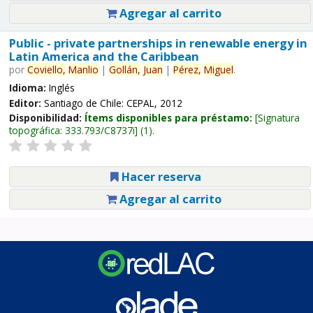
Agregar al carrito
Public - private partnerships in renewable energy in
Latin America and the Caribbean
por
Coviello,
Manlio
|
Gollán,
Juan
|
Pérez,
Miguel
.
Idioma:
Inglés
Editor:
Santiago de Chile: CEPAL, 2012
Disponibilidad:
Ítems disponibles para préstamo:
Signatura
topográfica:
333.793/C8737i
(1).
Hacer reserva
Agregar al carrito