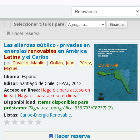
|
|
Seleccionar títulos para:
Hacer reserva
Las alianzas público - privadas en
energías
renovables
en América
Latina
y el Caribe
por
Coviello,
Manlio
|
Gollán,
Juan
|
Pérez,
Miguel
.
Idioma:
Español
Editor:
Santiago de Chile: CEPAL, 2012
Acceso en línea:
Haga clic para acceso en
línea
|
Haga clic para acceso en línea
Disponibilidad:
Ítems disponibles para
préstamo:
Signatura topográfica:
333.793/C8737
(2).
Listas:
Caribe-Energía Renovable
.
Hacer reserva