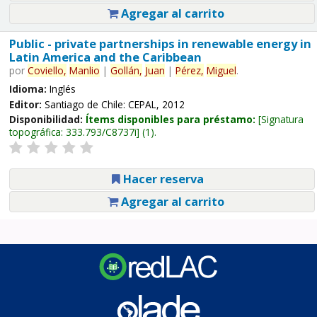
Agregar al carrito
Public - private partnerships in renewable energy in
Latin America and the Caribbean
por
Coviello,
Manlio
|
Gollán,
Juan
|
Pérez,
Miguel
.
Idioma:
Inglés
Editor:
Santiago de Chile: CEPAL, 2012
Disponibilidad:
Ítems disponibles para préstamo:
Signatura
topográfica:
333.793/C8737i
(1).
Hacer reserva
Agregar al carrito