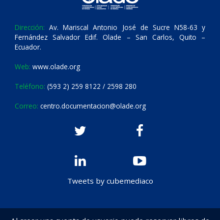
Dirección:
Av. Mariscal Antonio José de Sucre N58-63 y
Fernández Salvador Edif. Olade – San Carlos, Quito –
Ecuador.
Web:
www.olade.org
Teléfono:
(593 2) 259 8122 / 2598 280
Correo:
centro.documentacion@olade.org
Tweets by cubemediaco