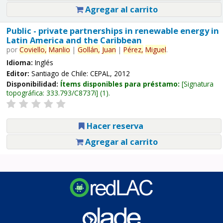
Agregar al carrito
Public - private partnerships in renewable energy in
Latin America and the Caribbean
por
Coviello,
Manlio
|
Gollán,
Juan
|
Pérez,
Miguel
.
Idioma:
Inglés
Editor:
Santiago de Chile: CEPAL, 2012
Disponibilidad:
Ítems disponibles para préstamo:
Signatura
topográfica:
333.793/C8737i
(1).
Hacer reserva
Agregar al carrito