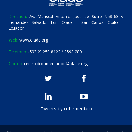
Dirección:
Av. Mariscal Antonio José de Sucre N58-63 y
Fernández Salvador Edif. Olade – San Carlos, Quito –
Ecuador.
Web:
www.olade.org
Teléfono:
(593 2) 259 8122 / 2598 280
Correo:
centro.documentacion@olade.org
Tweets by cubemediaco