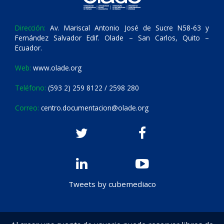
Dirección:
Av. Mariscal Antonio José de Sucre N58-63 y
Fernández Salvador Edif. Olade – San Carlos, Quito –
Ecuador.
Web:
www.olade.org
Teléfono:
(593 2) 259 8122 / 2598 280
Correo:
centro.documentacion@olade.org
Tweets by cubemediaco