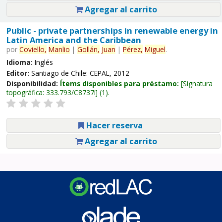
Agregar al carrito
Public - private partnerships in renewable energy in
Latin America and the Caribbean
por
Coviello,
Manlio
|
Gollán,
Juan
|
Pérez,
Miguel
.
Idioma:
Inglés
Editor:
Santiago de Chile: CEPAL, 2012
Disponibilidad:
Ítems disponibles para préstamo:
Signatura
topográfica:
333.793/C8737i
(1).
Hacer reserva
Agregar al carrito