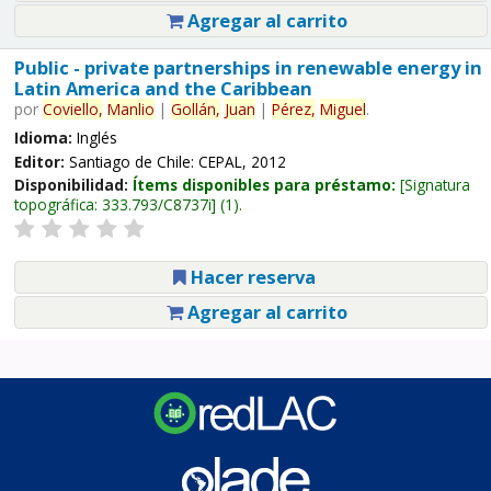
Agregar al carrito
Public - private partnerships in renewable energy in
Latin America and the Caribbean
por
Coviello,
Manlio
|
Gollán,
Juan
|
Pérez,
Miguel
.
Idioma:
Inglés
Editor:
Santiago de Chile: CEPAL, 2012
Disponibilidad:
Ítems disponibles para préstamo:
Signatura
topográfica:
333.793/C8737i
(1).
Hacer reserva
Agregar al carrito