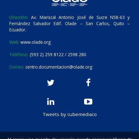
Dirección:
Av. Mariscal Antonio José de Sucre N58-63 y
Fernández Salvador Edif. Olade – San Carlos, Quito –
Ecuador.
Web:
www.olade.org
Teléfono:
(593 2) 259 8122 / 2598 280
Correo:
centro.documentacion@olade.org
Tweets by cubemediaco