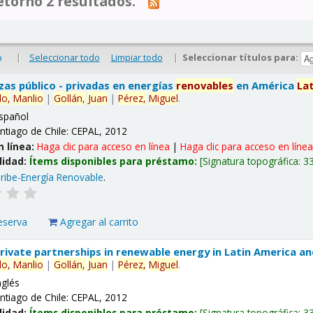
tornó 2 resultados.
|
Seleccionar todo
Limpiar todo
|
Seleccionar títulos para:
o
nzas público - privadas en energías
renovables
en América
La
lo,
Manlio
|
Gollán,
Juan
|
Pérez,
Miguel
.
spañol
ntiago de Chile: CEPAL, 2012
n línea:
Haga clic para acceso en línea
|
Haga clic para acceso en líne
lidad:
Ítems disponibles para préstamo:
Signatura topográfica:
3
ribe-Energía Renovable
.
eserva
Agregar al carrito
 private partnerships in renewable energy in Latin America a
lo,
Manlio
|
Gollán,
Juan
|
Pérez,
Miguel
.
nglés
ntiago de Chile: CEPAL, 2012
lidad:
Ítems disponibles para préstamo:
Signatura topográfica:
3