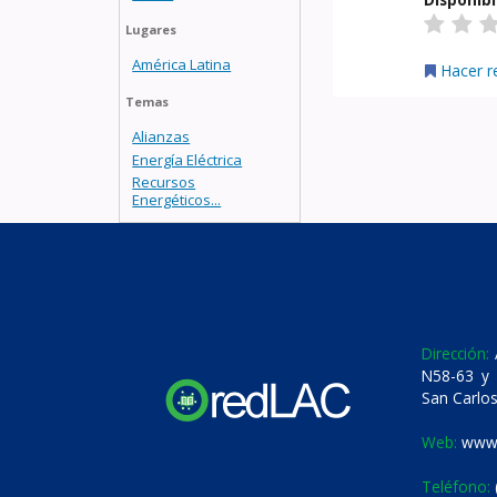
Lugares
América Latina
Hacer r
Temas
Alianzas
Energía Eléctrica
Recursos
Energéticos...
Dirección:
A
N58-63 y 
San Carlos
Web:
www.
Teléfono: