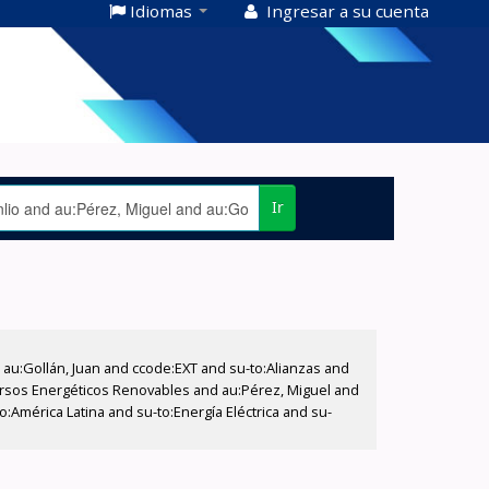
Idiomas
Ingresar a su cuenta
Ir
u:Gollán, Juan and ccode:EXT and su-to:Alianzas and
ecursos Energéticos Renovables and au:Pérez, Miguel and
:América Latina and su-to:Energía Eléctrica and su-