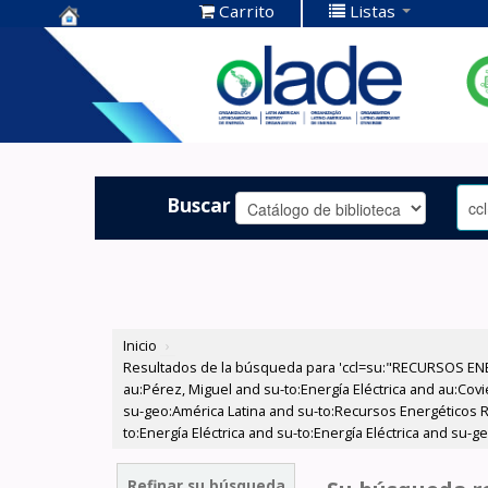
Carrito
Listas
Centro de
Documentación
OLADE -
Buscar
Inicio
›
Resultados de la búsqueda para 'ccl=su:"RECURSOS ENE
au:Pérez, Miguel and su-to:Energía Eléctrica and au:Cov
su-geo:América Latina and su-to:Recursos Energéticos Re
to:Energía Eléctrica and su-to:Energía Eléctrica and su-g
Refinar su búsqueda