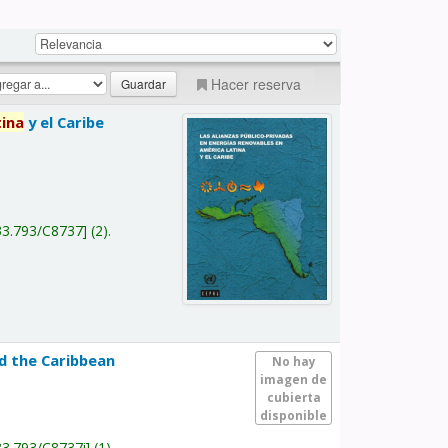
Hacer reserva
tina
y el Caribe
a
33.793/C8737
(2).
nd the Caribbean
No hay
imagen de
cubierta
disponible
33.793/C8737i
(1).