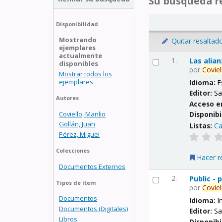
Su búsqueda re
Disponibilidad
Mostrando
Quitar resaltad
ejemplares
actualmente
1.
Las alia
disponibles
por
Coviel
Mostrar todos los
ejemplares
Idioma:
E
Editor:
Sa
Autores
Acceso e
Coviello, Manlio
Disponibi
Gollán, Juan
Listas:
Ca
Pérez, Miguel
Colecciones
Hacer r
Documentos Externos
2.
Public -
Tipos de ítem
por
Coviel
Documentos
Idioma:
I
Documentos (Digitales)
Editor:
Sa
Libros
Disponibi