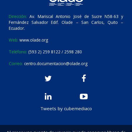
Dirección:
Av. Mariscal Antonio José de Sucre N58-63 y
Fernández Salvador Edif. Olade – San Carlos, Quito –
Ecuador.
Web:
www.olade.org
Teléfono:
(593 2) 259 8122 / 2598 280
Correo:
centro.documentacion@olade.org
Tweets by cubemediaco