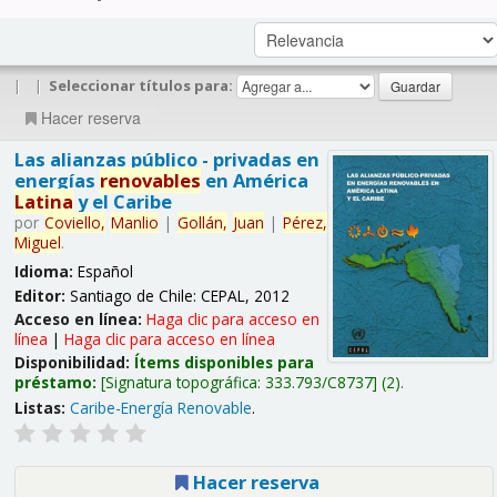
|
|
Seleccionar títulos para:
Hacer reserva
Las alianzas público - privadas en
energías
renovables
en América
Latina
y el Caribe
por
Coviello,
Manlio
|
Gollán,
Juan
|
Pérez,
Miguel
.
Idioma:
Español
Editor:
Santiago de Chile: CEPAL, 2012
Acceso en línea:
Haga clic para acceso en
línea
|
Haga clic para acceso en línea
Disponibilidad:
Ítems disponibles para
préstamo:
Signatura topográfica:
333.793/C8737
(2).
Listas:
Caribe-Energía Renovable
.
Hacer reserva