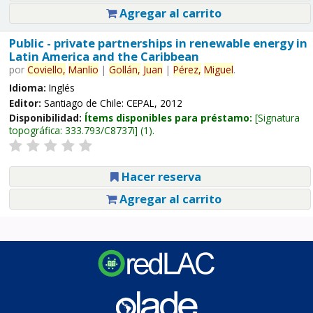
Agregar al carrito
Public - private partnerships in renewable energy in
Latin America and the Caribbean
por
Coviello,
Manlio
|
Gollán,
Juan
|
Pérez,
Miguel
.
Idioma:
Inglés
Editor:
Santiago de Chile: CEPAL, 2012
Disponibilidad:
Ítems disponibles para préstamo:
Signatura
topográfica:
333.793/C8737i
(1).
Hacer reserva
Agregar al carrito