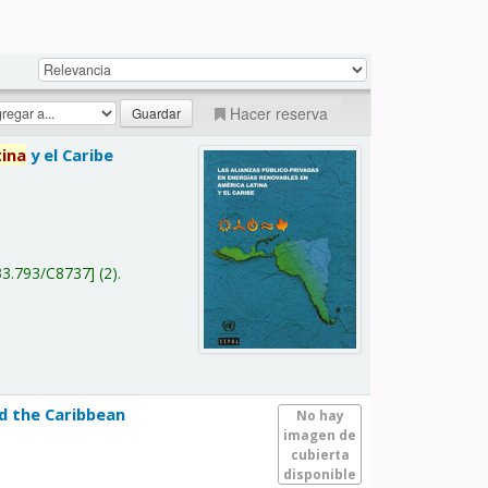
Hacer reserva
tina
y el Caribe
a
33.793/C8737
(2).
nd the Caribbean
No hay
imagen de
cubierta
disponible