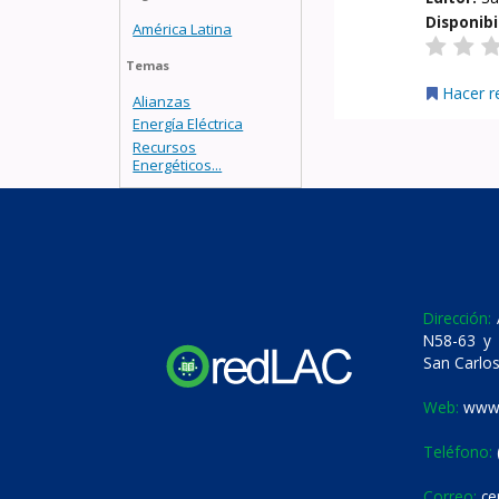
Disponibi
América Latina
Temas
Hacer r
Alianzas
Energía Eléctrica
Recursos
Energéticos...
Dirección:
A
N58-63 y 
San Carlos
Web:
www.
Teléfono:
Correo:
ce