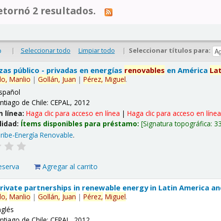
tornó 2 resultados.
|
Seleccionar todo
Limpiar todo
|
Seleccionar títulos para:
o
nzas público - privadas en energías
renovables
en América
La
lo,
Manlio
|
Gollán,
Juan
|
Pérez,
Miguel
.
spañol
ntiago de Chile: CEPAL, 2012
n línea:
Haga clic para acceso en línea
|
Haga clic para acceso en líne
lidad:
Ítems disponibles para préstamo:
Signatura topográfica:
3
ribe-Energía Renovable
.
eserva
Agregar al carrito
 private partnerships in renewable energy in Latin America a
lo,
Manlio
|
Gollán,
Juan
|
Pérez,
Miguel
.
nglés
ntiago de Chile: CEPAL, 2012