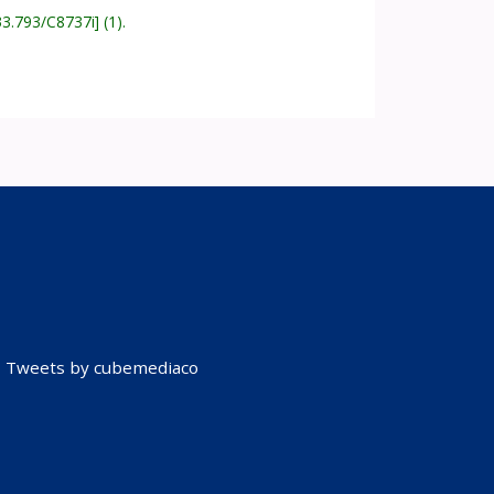
33.793/C8737i
(1).
Tweets by cubemediaco