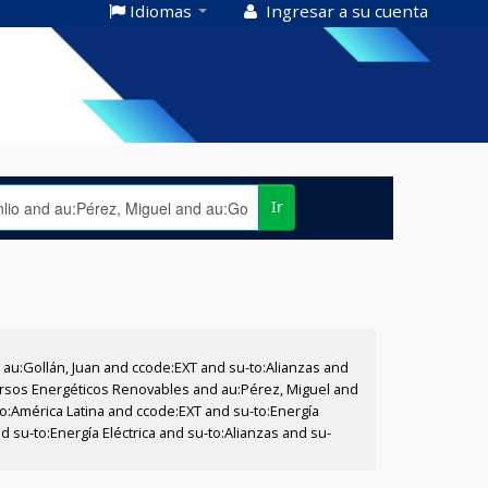
Idiomas
Ingresar a su cuenta
Ir
u:Gollán, Juan and ccode:EXT and su-to:Alianzas and
ecursos Energéticos Renovables and au:Pérez, Miguel and
eo:América Latina and ccode:EXT and su-to:Energía
 su-to:Energía Eléctrica and su-to:Alianzas and su-