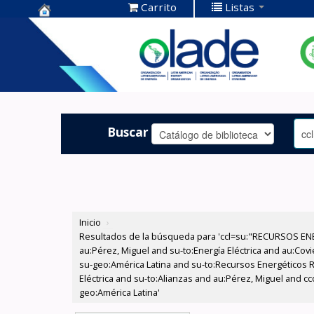
Carrito
Listas
Centro de
Documentación
OLADE -
Buscar
Inicio
›
Resultados de la búsqueda para 'ccl=su:"RECURSOS ENE
au:Pérez, Miguel and su-to:Energía Eléctrica and au:Cov
su-geo:América Latina and su-to:Recursos Energéticos Re
Eléctrica and su-to:Alianzas and au:Pérez, Miguel and c
geo:América Latina'