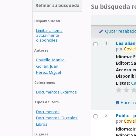
Refinar su búsqueda
Su búsqueda re
Disponibilidad
Limitar a ítems
Quitar resaltad
actualmente
disponibles.
1.
Las alia
por
Coviel
Autores
Idioma:
E
Coviello, Manlio
Editor:
Sa
Gollán, Juan
Acceso e
Pérez, Miguel
Disponibi
Listas:
Ca
Colecciones
Documentos Externos
Hacer r
Tipos de ítem
Documentos
2.
Public -
Documentos (Digitales)
por
Coviel
Libros
Idioma:
I
Lugares
Editor:
Sa