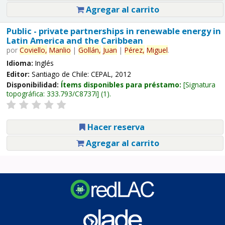
Agregar al carrito
Public - private partnerships in renewable energy in
Latin America and the Caribbean
por
Coviello,
Manlio
|
Gollán,
Juan
|
Pérez,
Miguel
.
Idioma:
Inglés
Editor:
Santiago de Chile: CEPAL, 2012
Disponibilidad:
Ítems disponibles para préstamo:
Signatura
topográfica:
333.793/C8737i
(1).
Hacer reserva
Agregar al carrito