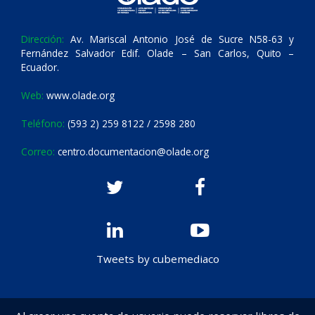
Dirección:
Av. Mariscal Antonio José de Sucre N58-63 y
Fernández Salvador Edif. Olade – San Carlos, Quito –
Ecuador.
Web:
www.olade.org
Teléfono:
(593 2) 259 8122 / 2598 280
Correo:
centro.documentacion@olade.org
Tweets by cubemediaco