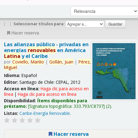
|
|
Seleccionar títulos para:
Hacer reserva
Las alianzas público - privadas en
energías
renovables
en América
Latina
y el Caribe
por
Coviello,
Manlio
|
Gollán,
Juan
|
Pérez,
Miguel
.
Idioma:
Español
Editor:
Santiago de Chile: CEPAL, 2012
Acceso en línea:
Haga clic para acceso en
línea
|
Haga clic para acceso en línea
Disponibilidad:
Ítems disponibles para
préstamo:
Signatura topográfica:
333.793/C8737
(2).
Listas:
Caribe-Energía Renovable
.
Hacer reserva