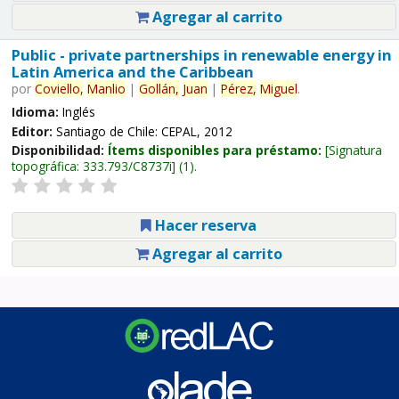
Agregar al carrito
Public - private partnerships in renewable energy in
Latin America and the Caribbean
por
Coviello,
Manlio
|
Gollán,
Juan
|
Pérez,
Miguel
.
Idioma:
Inglés
Editor:
Santiago de Chile: CEPAL, 2012
Disponibilidad:
Ítems disponibles para préstamo:
Signatura
topográfica:
333.793/C8737i
(1).
Hacer reserva
Agregar al carrito