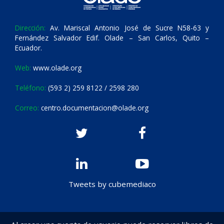
Dirección:
Av. Mariscal Antonio José de Sucre N58-63 y
Fernández Salvador Edif. Olade – San Carlos, Quito –
Ecuador.
Web:
www.olade.org
Teléfono:
(593 2) 259 8122 / 2598 280
Correo:
centro.documentacion@olade.org
Tweets by cubemediaco