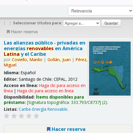
|
|
Seleccionar títulos para:
Hacer reserva
Las alianzas público - privadas en
energías
renovables
en América
Latina
y el Caribe
por
Coviello,
Manlio
|
Gollán,
Juan
|
Pérez,
Miguel
.
Idioma:
Español
Editor:
Santiago de Chile: CEPAL, 2012
Acceso en línea:
Haga clic para acceso en
línea
|
Haga clic para acceso en línea
Disponibilidad:
Ítems disponibles para
préstamo:
Signatura topográfica:
333.793/C8737
(2).
Listas:
Caribe-Energía Renovable
.
Hacer reserva